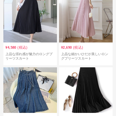
(税込)
(税込)
¥
4,580
¥
2,690
上品な揺れ感が魅力のロングプ
上品な細かいひだが美しいロン
リーツスカート
グプリーツスカート