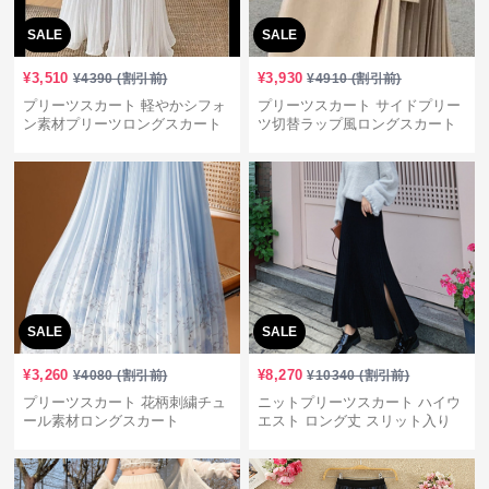
SALE
SALE
¥
3,510
¥
3,930
¥
4390
(割引前)
¥
4910
(割引前)
プリーツスカート 軽やかシフォ
プリーツスカート サイドプリー
ン素材プリーツロングスカート
ツ切替ラップ風ロングスカート
SALE
SALE
¥
3,260
¥
8,270
¥
4080
(割引前)
¥
10340
(割引前)
プリーツスカート 花柄刺繍チュ
ニットプリーツスカート ハイウ
ール素材ロングスカート
エスト ロング丈 スリット入り