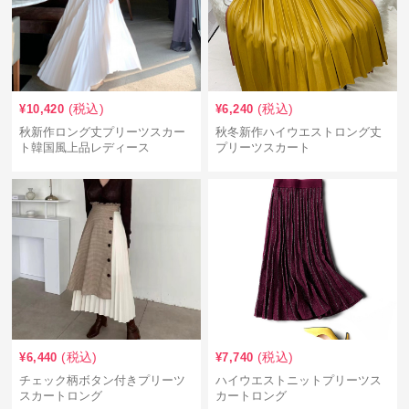
(税込)
(税込)
¥
10,420
¥
6,240
秋新作ロング丈プリーツスカー
秋冬新作ハイウエストロング丈
ト韓国風上品レディース
プリーツスカート
(税込)
(税込)
¥
6,440
¥
7,740
チェック柄ボタン付きプリーツ
ハイウエストニットプリーツス
スカートロング
カートロング