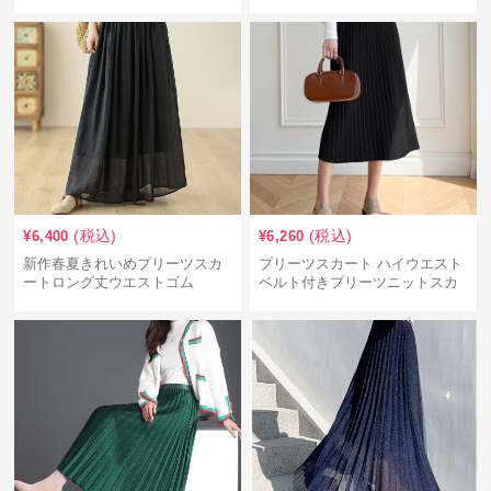
(税込)
(税込)
¥
6,400
¥
6,260
新作春夏きれいめプリーツスカ
プリーツスカート ハイウエスト
ートロング丈ウエストゴム
ベルト付きプリーツニットスカ
ート