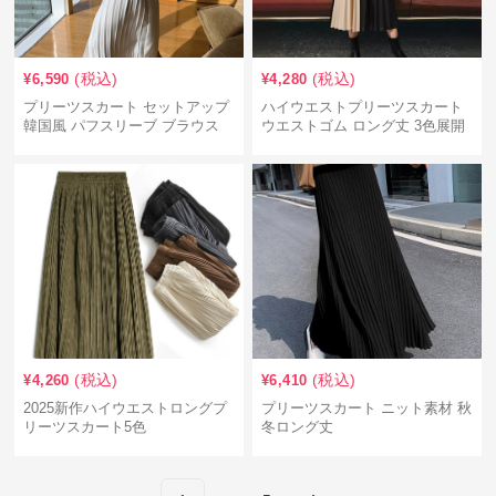
(税込)
(税込)
¥
6,590
¥
4,280
プリーツスカート セットアップ
ハイウエストプリーツスカート
韓国風 パフスリーブ ブラウス
ウエストゴム ロング丈 3色展開
二点セット
(税込)
(税込)
¥
4,260
¥
6,410
2025新作ハイウエストロングプ
プリーツスカート ニット素材 秋
リーツスカート5色
冬ロング丈