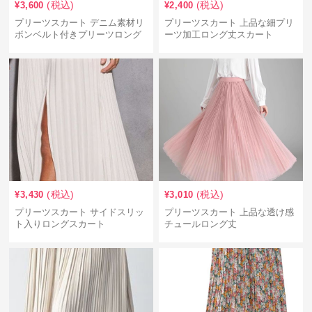
(税込)
(税込)
¥
3,600
¥
2,400
プリーツスカート デニム素材リ
プリーツスカート 上品な細プリ
ボンベルト付きプリーツロング
ーツ加工ロング丈スカート
スカート
(税込)
(税込)
¥
3,430
¥
3,010
プリーツスカート サイドスリッ
プリーツスカート 上品な透け感
ト入りロングスカート
チュールロング丈