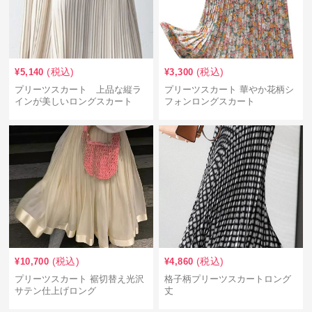
(税込)
(税込)
¥
5,140
¥
3,300
プリーツスカート 上品な縦ラ
プリーツスカート 華やか花柄シ
インが美しいロングスカート
フォンロングスカート
(税込)
(税込)
¥
10,700
¥
4,860
プリーツスカート 裾切替え光沢
格子柄プリーツスカートロング
サテン仕上げロング
丈