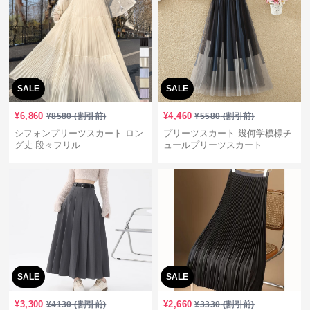
SALE
SALE
¥
6,860
¥
4,460
¥
8580
(割引前)
¥
5580
(割引前)
シフォンプリーツスカート ロン
プリーツスカート 幾何学模様チ
グ丈 段々フリル
ュールプリーツスカート
SALE
SALE
¥
3,300
¥
2,660
¥
4130
(割引前)
¥
3330
(割引前)