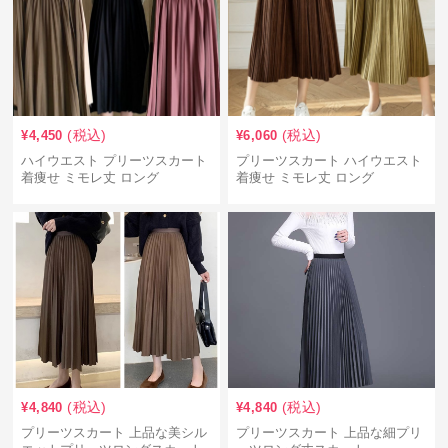
(税込)
(税込)
¥
4,450
¥
6,060
ハイウエスト プリーツスカート
プリーツスカート ハイウエスト
着痩せ ミモレ丈 ロング
着痩せ ミモレ丈 ロング
(税込)
(税込)
¥
4,840
¥
4,840
プリーツスカート 上品な美シル
プリーツスカート 上品な細プリ