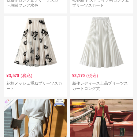
秋新作ロング丈プリーツスカー
秋冬新作 ストライプ柄ロング丈
ト段階フレア水色
プリーツスカート
(税込)
(税込)
¥
3,570
¥
3,170
花柄メッシュ重ねプリーツスカ
新作レディース上品プリーツス
ート
カートロング丈