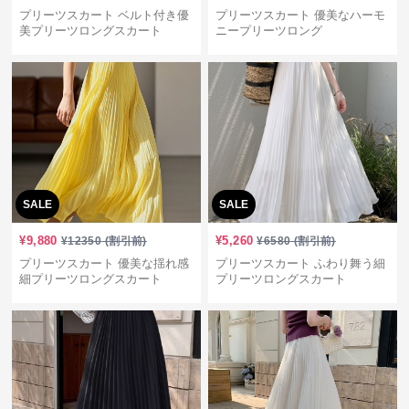
プリーツスカート ベルト付き優
プリーツスカート 優美なハーモ
美プリーツロングスカート
ニープリーツロング
SALE
SALE
¥
9,880
¥
5,260
¥
12350
(割引前)
¥
6580
(割引前)
プリーツスカート 優美な揺れ感
プリーツスカート ふわり舞う細
細プリーツロングスカート
プリーツロングスカート