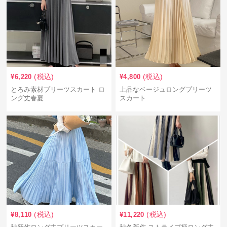
(税込)
(税込)
¥
6,220
¥
4,800
とろみ素材プリーツスカート ロ
上品なベージュロングプリーツ
ング丈春夏
スカート
(税込)
(税込)
¥
8,110
¥
11,220