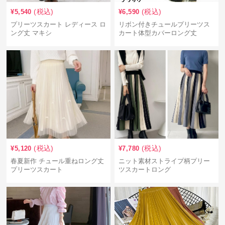
(税込)
(税込)
¥
5,540
¥
6,590
プリーツスカート レディース ロ
リボン付きチュールプリーツス
ング丈 マキシ
カート体型カバーロング丈
(税込)
(税込)
¥
5,120
¥
7,780
春夏新作 チュール重ねロング丈
ニット素材ストライプ柄プリー
プリーツスカート
ツスカートロング