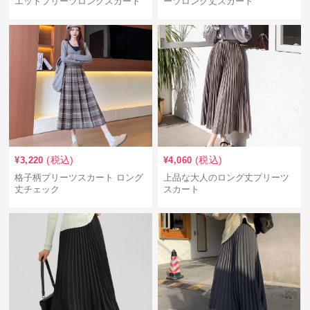
エットプリーツロングスカート
ーツロング丈スカート
(税込)
(税込)
¥
3,220
¥
4,060
格子柄プリーツスカート ロング
上品な大人のロング丈プリーツ
丈チェック
スカート