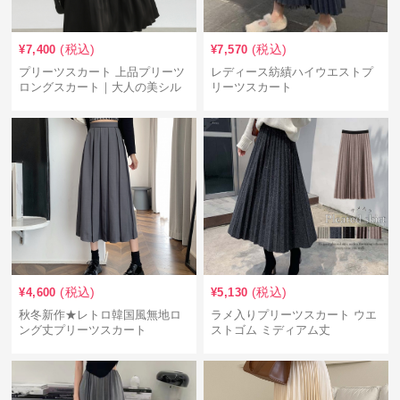
(税込)
(税込)
¥
7,400
¥
7,570
プリーツスカート 上品プリーツ
レディース紡績ハイウエストプ
ロングスカート｜大人の美シル
リーツスカート
エット
(税込)
(税込)
¥
4,600
¥
5,130
秋冬新作★レトロ韓国風無地ロ
ラメ入りプリーツスカート ウエ
ング丈プリーツスカート
ストゴム ミディアム丈