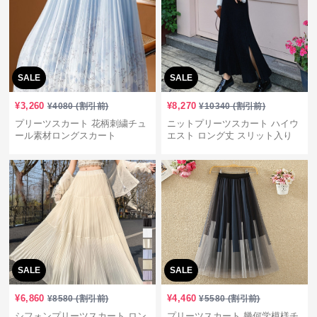
SALE
SALE
¥
3,260
¥
8,270
¥
4080
(割引前)
¥
10340
(割引前)
プリーツスカート 花柄刺繍チュ
ニットプリーツスカート ハイウ
ール素材ロングスカート
エスト ロング丈 スリット入り
SALE
SALE
¥
6,860
¥
4,460
¥
8580
(割引前)
¥
5580
(割引前)
シフォンプリーツスカート ロン
プリーツスカート 幾何学模様チ