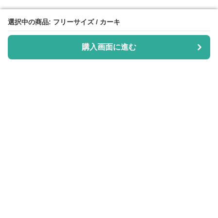
選択中の商品: フリーサイズ / カーキ
選択中の商品: フリーサイズ / カーキ
購入画面に進む
購入画面に進む
Purisuka-lab
について
会社概要