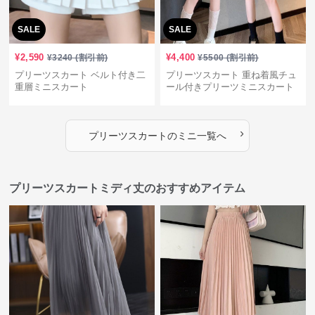
SALE
SALE
¥
2,590
¥
4,400
¥
3240
(割引前)
¥
5500
(割引前)
プリーツスカート ベルト付き二
プリーツスカート 重ね着風チュ
重層ミニスカート
ール付きプリーツミニスカート
›
プリーツスカート
の
ミニ
一覧へ
プリーツスカートミディ丈のおすすめアイテム