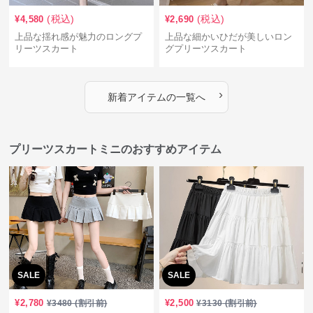
(税込)
(税込)
¥
4,580
¥
2,690
上品な揺れ感が魅力のロングプ
上品な細かいひだが美しいロン
リーツスカート
グプリーツスカート
›
新着アイテムの一覧へ
プリーツスカートミニのおすすめアイテム
SALE
SALE
¥
2,780
¥
2,500
¥
3480
(割引前)
¥
3130
(割引前)