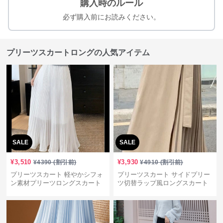
購入時のルール
必ず購入前にお読みください。
プリーツスカートロングの人気アイテム
SALE
SALE
¥
3,510
¥
3,930
¥
4390
(割引前)
¥
4910
(割引前)
プリーツスカート 軽やかシフォ
プリーツスカート サイドプリー
ン素材プリーツロングスカート
ツ切替ラップ風ロングスカート