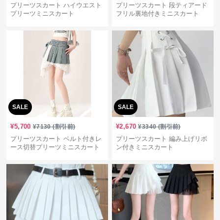
プリーツスカート ハイウエスト
プリーツスカート 段ティアード
プリーツミニスカート
フリル裏地付きミニスカート
SALE
SALE
¥
5,700
¥
2,670
¥
7130
(割引前)
¥
3340
(割引前)
プリーツスカート ベルト付きレ
プリーツスカート 編み上げリボ
ース切替プリーツミニスカート
ン付きミニスカート