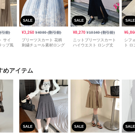
SALE
SALE
SALE
¥
3,260
¥
8,270
¥
6,86
割引前)
¥
4080
(割引前)
¥
10340
(割引前)
 サイ
プリーツスカート 花柄
ニットプリーツスカート
シフ
ラップ風
刺繍チュール素材ロング
ハイウエスト ロング丈
ト ロ
スカート
スリット入り
すめアイテム
SALE
SALE
SALE