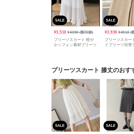
SALE
SALE
¥
3,510
¥
3,930
¥
4390
(割引前)
¥
4910
(
プリーツスカート 軽や
プリーツスカート
かシフォン素材プリーツ
ドプリーツ切替
ロングスカート
ロングスカート
プリーツスカート
膝丈
のおす
SALE
SALE