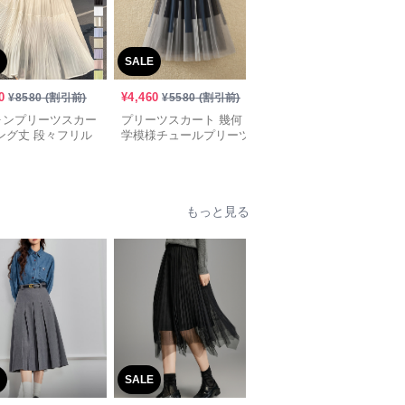
SALE
SALE
0
¥
4,460
¥
3,300
¥
8580
(割引前)
¥
5580
(割引前)
¥
4130
(割引前)
ォンプリーツスカー
プリーツスカート 幾何
プリーツスカート ベル
ング丈 段々フリル
学模様チュールプリーツ
ト付き優美プリーツロン
スカート
グスカート
もっと見る
SALE
SALE