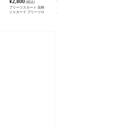
¥
2,800
¥
9,920
¥
5,680
(税込)
(税込)
(税込
プリーツスカート 花柄
プリーツスカート デニ
プリーツスカー
ジャカード プリーツロ
ムプリーツフレアロング
んと感漂う上品
ングスカート
スカート
ロング