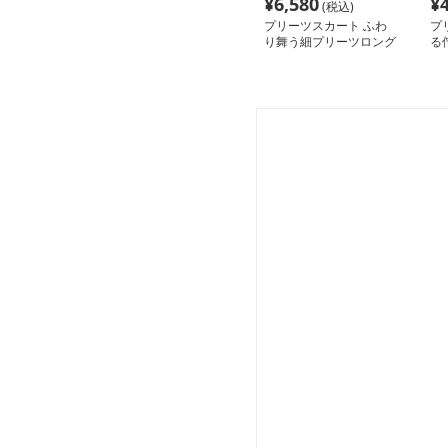
¥
6,580
¥
(税込)
プリーツスカート ふわ
プ
り舞う細プリーツロング
る
スカート
グ