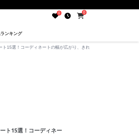
0
0
気ランキング
ート15選！コーディネートの幅が広がり、きれいなシルエットが長続き
ート15選！コーディネー