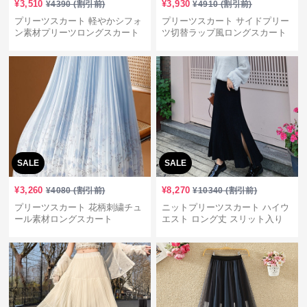
¥
3,510
¥
3,930
¥
4390
(割引前)
¥
4910
(割引前)
プリーツスカート 軽やかシフォ
プリーツスカート サイドプリー
ン素材プリーツロングスカート
ツ切替ラップ風ロングスカート
SALE
SALE
¥
3,260
¥
8,270
¥
4080
(割引前)
¥
10340
(割引前)
プリーツスカート 花柄刺繍チュ
ニットプリーツスカート ハイウ
ール素材ロングスカート
エスト ロング丈 スリット入り