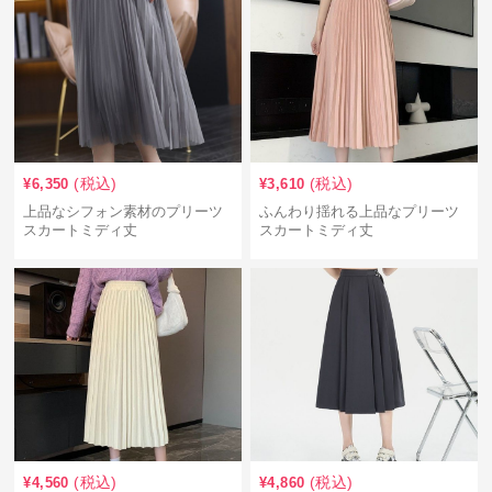
(税込)
(税込)
¥
6,350
¥
3,610
上品なシフォン素材のプリーツ
ふんわり揺れる上品なプリーツ
スカートミディ丈
スカートミディ丈
(税込)
(税込)
¥
4,560
¥
4,860