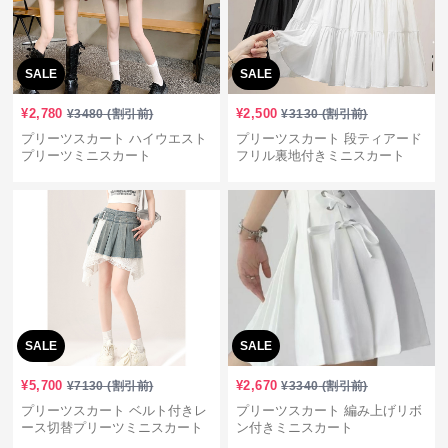
SALE
SALE
¥
2,780
¥
2,500
¥
3480
(割引前)
¥
3130
(割引前)
プリーツスカート ハイウエスト
プリーツスカート 段ティアード
プリーツミニスカート
フリル裏地付きミニスカート
SALE
SALE
¥
5,700
¥
2,670
¥
7130
(割引前)
¥
3340
(割引前)
プリーツスカート ベルト付きレ
プリーツスカート 編み上げリボ
ース切替プリーツミニスカート
ン付きミニスカート