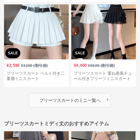
SALE
SALE
¥
2,590
¥
4,400
¥
3240
(割引前)
¥
5500
(割引前)
プリーツスカート ベルト付き二
プリーツスカート 重ね着風チュ
重層ミニスカート
ール付きプリーツミニスカート
›
プリーツスカート
の
ミニ
一覧へ
プリーツスカートミディ丈のおすすめアイテム