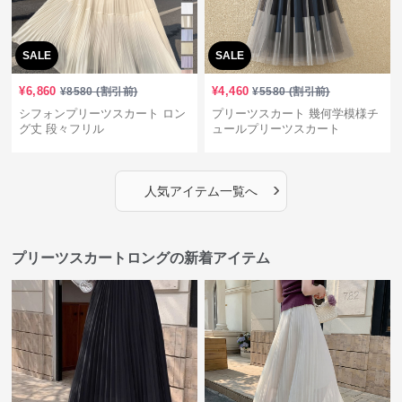
SALE
SALE
¥
6,860
¥
4,460
¥
8580
(割引前)
¥
5580
(割引前)
シフォンプリーツスカート ロン
プリーツスカート 幾何学模様チ
グ丈 段々フリル
ュールプリーツスカート
›
人気アイテム一覧へ
プリーツスカートロングの新着アイテム