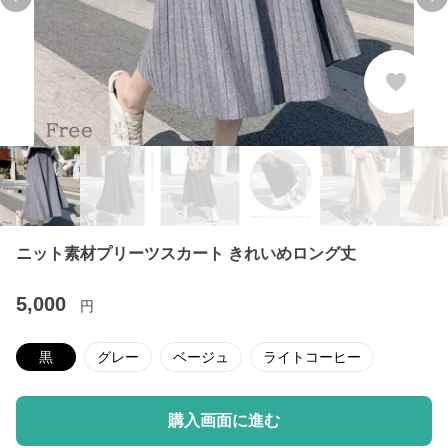
Previous slide
Ne
ニット素材プリーツスカート きれいめロング丈
5,000
円
黒
グレー
ベージュ
ライトコーヒー
購入画面に進む