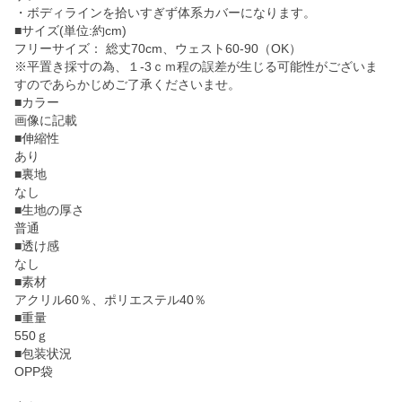
・ボディラインを拾いすぎず体系カバーになります。
■サイズ(単位:約cm)
フリーサイズ： 総丈70cm、ウェスト60-90（OK）
※平置き採寸の為、１-3ｃｍ程の誤差が生じる可能性がございま
すのであらかじめご了承くださいませ。
■カラー
画像に記載
■伸縮性
あり
■裏地
なし
■生地の厚さ
普通
■透け感
なし
■素材
アクリル60％、ポリエステル40％
■重量
550ｇ
■包装状況
OPP袋