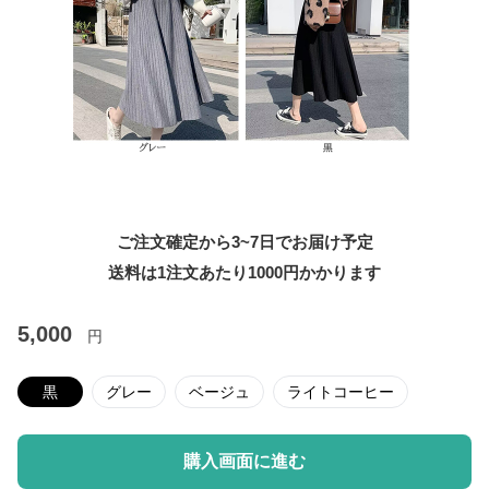
ご注文確定から3~7日でお届け予定
送料は1注文あたり
1000
円かかります
5,000
円
黒
グレー
ベージュ
ライトコーヒー
購入画面に進む