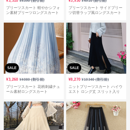
¥
3,510
¥
3,930
¥
4390
(割引前)
¥
4910
(割引前)
プリーツスカート 軽やかシフォ
プリーツスカート サイドプリー
ン素材プリーツロングスカート
ツ切替ラップ風ロングスカート
SALE
SALE
¥
3,260
¥
8,270
¥
4080
(割引前)
¥
10340
(割引前)
プリーツスカート 花柄刺繍チュ
ニットプリーツスカート ハイウ
ール素材ロングスカート
エスト ロング丈 スリット入り