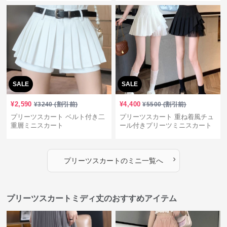
SALE
SALE
¥
2,590
¥
4,400
¥
3240
(割引前)
¥
5500
(割引前)
プリーツスカート ベルト付き二
プリーツスカート 重ね着風チュ
重層ミニスカート
ール付きプリーツミニスカート
›
プリーツスカート
の
ミニ
一覧へ
プリーツスカートミディ丈のおすすめアイテム