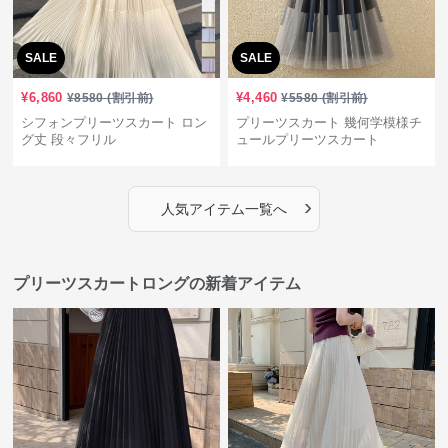
SALE
SALE
¥
6,860
¥
4,460
¥
8580
(割引前)
¥
5580
(割引前)
シフォンプリーツスカート ロン
プリーツスカート 幾何学模様チ
グ丈 段々フリル
ュールプリーツスカート
›
人気アイテム一覧へ
プリーツスカートロングの新着アイテム