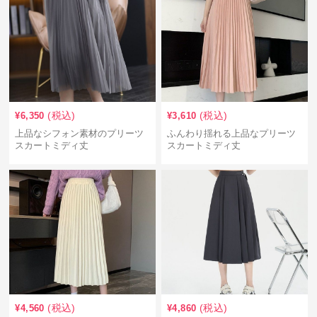
(税込)
(税込)
¥
6,350
¥
3,610
上品なシフォン素材のプリーツ
ふんわり揺れる上品なプリーツ
スカートミディ丈
スカートミディ丈
(税込)
(税込)
¥
4,560
¥
4,860