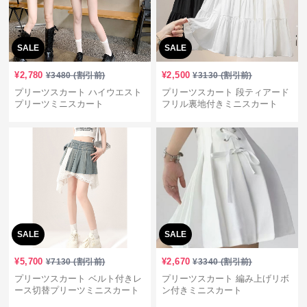
SALE
SALE
¥
2,780
¥
2,500
¥
3480
(割引前)
¥
3130
(割引前)
プリーツスカート ハイウエスト
プリーツスカート 段ティアード
プリーツミニスカート
フリル裏地付きミニスカート
SALE
SALE
¥
5,700
¥
2,670
¥
7130
(割引前)
¥
3340
(割引前)
プリーツスカート ベルト付きレ
プリーツスカート 編み上げリボ
ース切替プリーツミニスカート
ン付きミニスカート