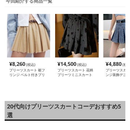
今回紹介する商品一覧
¥
8,260
¥
14,500
¥
4,880
(税込)
(税込)
(税込
プリーツスカート 裾フ
プリーツスカート 花柄
プリーツスカー
リンジ ベルト付きプリ
プリーツミニスカート
ンジ装飾デニム
ーツミニ
ミニ
20代向けプリーツスカートコーデおすすめ5
選