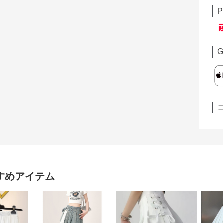
P
G
すめアイテム