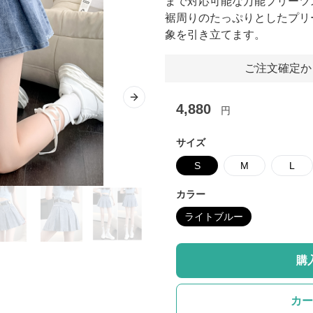
まで対応可能な万能プリーツ
裾周りのたっぷりとしたプリ
象を引き立てます。
ご注文確定か
Next slide
4,880
円
サイズ
S
M
L
カラー
ライトブルー
購
カー