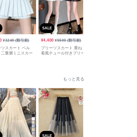
SALE
SALE
0
¥
4,400
¥
5,570
¥
3240
(割引前)
¥
5500
(割引前)
¥
6960
(割引前)
ーツスカート ベル
プリーツスカート 重ね
コーデュロイプリーツミ
き二重層ミニスカー
着風チュール付きプリー
ニスカート ベルト付き
ツミニスカート
ポケットデザイン
もっと見る
SALE
SALE