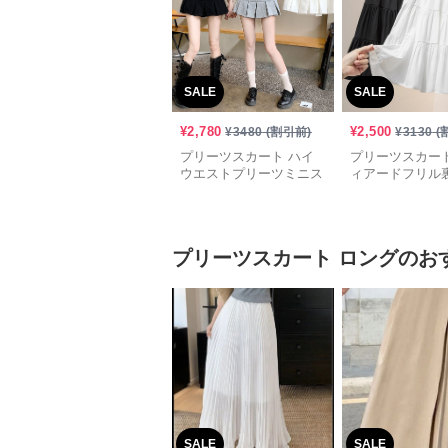
SALE
SALE
¥
2,780
¥
2,500
¥
3480
(割引前)
¥
3130
(
プリーツスカート ハイ
プリーツスカート
ウエストプリーツミニス
ィアードフリル
カート
ミニスカート
プリーツスカート
ロング
のお
SALE
SALE