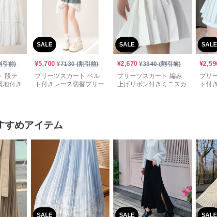
SALE
SALE
SALE
¥
5,700
¥
2,670
¥
2,59
割引前)
¥
7130
(割引前)
¥
3340
(割引前)
 段テ
プリーツスカート ベル
プリーツスカート 編み
プリ
裏地付き
ト付きレース切替プリー
上げリボン付きミニスカ
ト付
ツミニスカート
ート
ト
すすめアイテム
SALE
SALE
SALE