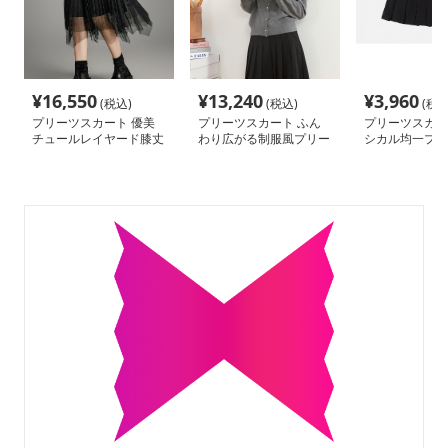
¥
16,550
¥
13,240
¥
3,960
(税込)
(税込)
(税込
プリーツスカート 優美
プリーツスカート ふん
プリーツスカー
チュールレイヤード膝丈
わり広がる制服風プリー
シカル均一プリ
スカート
ツミニ
スカート