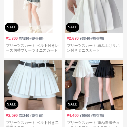
SALE
SALE
¥
5,700
¥
2,670
¥
7130
(割引前)
¥
3340
(割引前)
プリーツスカート ベルト付きレ
プリーツスカート 編み上げリボ
ース切替プリーツミニスカート
ン付きミニスカート
SALE
SALE
¥
2,590
¥
4,400
¥
3240
(割引前)
¥
5500
(割引前)
プリーツスカート ベルト付き二
プリーツスカート 重ね着風チュ