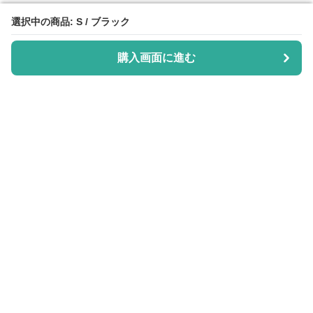
選択中の商品: S / ブラック
選択中の商品: S / ブラック
購入画面に進む
購入画面に進む
Purisuka-lab
について
会社概要