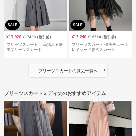
SALE
SALE
¥
13,920
¥
13,240
¥
17400
(割引前)
¥
16550
(割引前)
プリーツスカート 上品揺れる優
プリーツスカート 優美チュール
美プリーツスカート
レイヤード膝丈スカート
›
プリーツスカート
の
膝丈
一覧へ
プリーツスカートミディ丈のおすすめアイテム