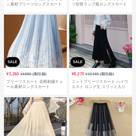
ン素材プリーツロングスカート
ツ切替ラップ風ロングスカート
SALE
SALE
¥
3,260
¥
8,270
¥
4080
(割引前)
¥
10340
(割引前)
プリーツスカート 花柄刺繍チュ
ニットプリーツスカート ハイウ
ール素材ロングスカート
エスト ロング丈 スリット入り