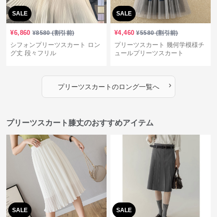
SALE
SALE
¥
6,860
¥
4,460
¥
8580
(割引前)
¥
5580
(割引前)
シフォンプリーツスカート ロン
プリーツスカート 幾何学模様チ
グ丈 段々フリル
ュールプリーツスカート
›
プリーツスカート
の
ロング
一覧へ
プリーツスカート膝丈のおすすめアイテム
SALE
SALE