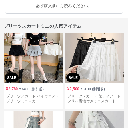
必ず購入前にお読みください。
プリーツスカートミニの人気アイテム
SALE
SALE
¥
2,780
¥
2,500
¥
3480
(割引前)
¥
3130
(割引前)
プリーツスカート ハイウエスト
プリーツスカート 段ティアード
プリーツミニスカート
フリル裏地付きミニスカート