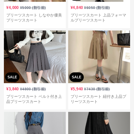
¥
4,000
¥
4,840
¥
5000
(割引前)
¥
6050
(割引前)
プリーツスカート しなやか優美
プリーツスカート 上品フォーマ
プリーツスカート
ルプリーツスカート
SALE
SALE
¥
3,840
¥
5,940
¥
4800
(割引前)
¥
7430
(割引前)
プリーツスカート ベルト付き上
プリーツスカート 紐付き上品プ
品プリーツスカート
リーツスカート