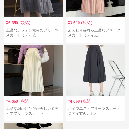
(税込)
(税込)
¥
6,350
¥
3,610
上品なシフォン素材のプリーツ
ふんわり揺れる上品なプリーツ
スカートミディ丈
スカートミディ丈
(税込)
(税込)
¥
4,560
¥
4,860
上品な細かいひだが美しいミデ
ハイウエストプリーツスカート
ィ丈プリーツスカート
ミディ丈Aライン