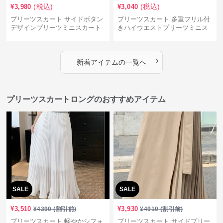
(税込)
(税込)
¥
3,980
¥
3,040
プリーツスカート サイドボタン
プリーツスカート 多重フリル付
デザインプリーツミニスカート
きハイウエストプリーツミニス
カート
›
新着アイテムの一覧へ
プリーツスカートロングのおすすめアイテム
SALE
SALE
¥
3,510
¥
3,930
¥
4390
(割引前)
¥
4910
(割引前)
プリーツスカート 軽やかシフォ
プリーツスカート サイドプリー