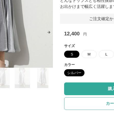
どんなトップスとも相性抜群
お出かけまで幅広く活躍しま
ご注文確定か
12,400
円
Next slide
サイズ
S
M
L
カラー
シルバー
購
カー