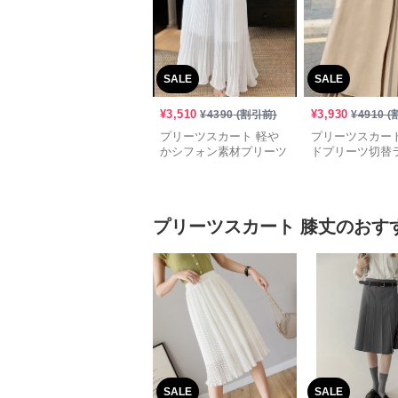
SALE
SALE
¥
3,510
¥
3,930
¥
4390
(割引前)
¥
4910
(
プリーツスカート 軽や
プリーツスカート
かシフォン素材プリーツ
ドプリーツ切替
ロングスカート
ロングスカート
プリーツスカート
膝丈
のおす
SALE
SALE