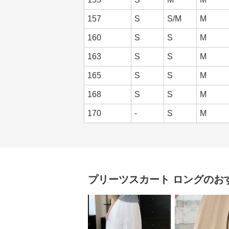
157
S
S/M
M
160
S
S
M
163
S
S
M
165
S
S
M
168
S
S
M
170
-
S
M
プリーツスカート
ロング
のお