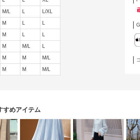
M/L
L
L/XL
M
L
L
G
M
L
L
M
M/L
L
M
M
M/L
M
M
M/L
すすめアイテム