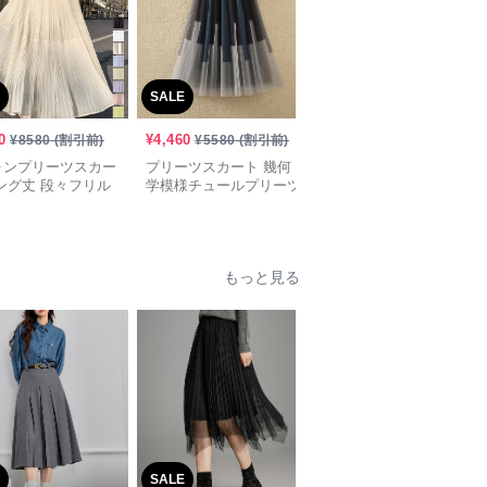
SALE
SALE
0
¥
4,460
¥
3,300
¥
8580
(割引前)
¥
5580
(割引前)
¥
4130
(割引前)
ォンプリーツスカー
プリーツスカート 幾何
プリーツスカート ベル
ング丈 段々フリル
学模様チュールプリーツ
ト付き優美プリーツロン
スカート
グスカート
もっと見る
SALE
SALE