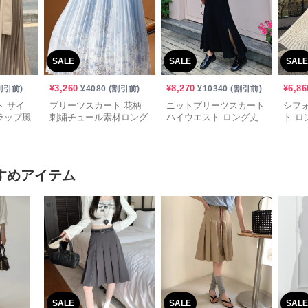
SALE
SALE
SALE
¥
3,260
¥
8,270
¥
6,86
割引前)
¥
4080
(割引前)
¥
10340
(割引前)
 サイ
プリーツスカート 花柄
ニットプリーツスカート
シフ
ラップ風
刺繍チュール素材ロング
ハイウエスト ロング丈
ト ロ
スカート
スリット入り
すめアイテム
SALE
SALE
SALE