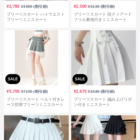
¥
2,780
¥
2,500
¥
3480
(割引前)
¥
3130
(割引前)
プリーツスカート ハイウエスト
プリーツスカート 段ティアード
プリーツミニスカート
フリル裏地付きミニスカート
SALE
SALE
¥
5,700
¥
2,670
¥
7130
(割引前)
¥
3340
(割引前)
プリーツスカート ベルト付きレ
プリーツスカート 編み上げリボ
ース切替プリーツミニスカート
ン付きミニスカート