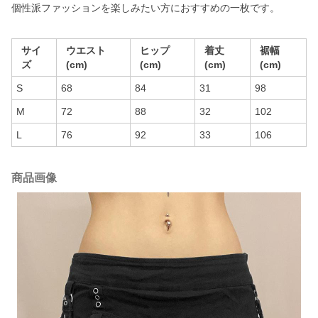
個性派ファッションを楽しみたい方におすすめの一枚です。
サイ
ウエスト
ヒップ
着丈
裾幅
ズ
(cm)
(cm)
(cm)
(cm)
S
68
84
31
98
M
72
88
32
102
L
76
92
33
106
商品画像