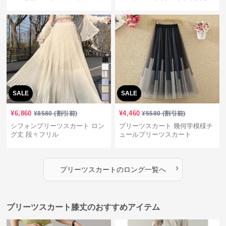
SALE
SALE
¥
6,860
¥
4,460
¥
8580
(割引前)
¥
5580
(割引前)
シフォンプリーツスカート ロン
プリーツスカート 幾何学模様チ
グ丈 段々フリル
ュールプリーツスカート
›
プリーツスカート
の
ロング
一覧へ
プリーツスカート膝丈のおすすめアイテム