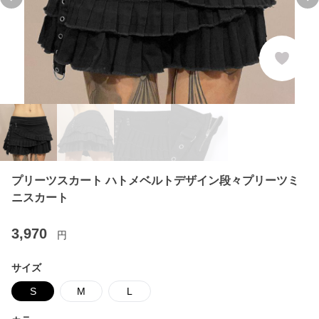
Previous slide
Ne
プリーツスカート ハトメベルトデザイン段々プリーツミ
ニスカート
3,970
円
サイズ
S
M
L