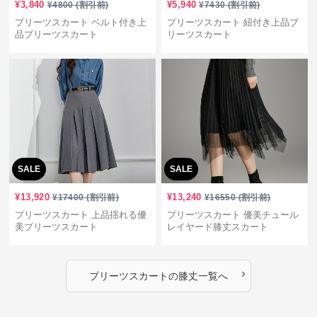
¥
3,840
¥
5,940
¥
4800
(割引前)
¥
7430
(割引前)
プリーツスカート ベルト付き上
プリーツスカート 紐付き上品プ
品プリーツスカート
リーツスカート
SALE
SALE
¥
13,920
¥
13,240
¥
17400
(割引前)
¥
16550
(割引前)
プリーツスカート 上品揺れる優
プリーツスカート 優美チュール
美プリーツスカート
レイヤード膝丈スカート
›
プリーツスカート
の
膝丈
一覧へ