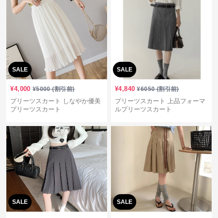
SALE
SALE
¥
4,000
¥
4,840
¥
5000
(割引前)
¥
6050
(割引前)
プリーツスカート しなやか優美
プリーツスカート 上品フォーマ
プリーツスカート
ルプリーツスカート
SALE
SALE