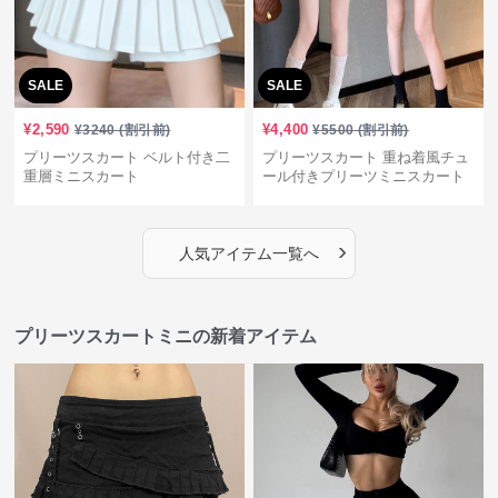
SALE
SALE
¥
2,590
¥
4,400
¥
3240
(割引前)
¥
5500
(割引前)
プリーツスカート ベルト付き二
プリーツスカート 重ね着風チュ
重層ミニスカート
ール付きプリーツミニスカート
›
人気アイテム一覧へ
プリーツスカートミニの新着アイテム