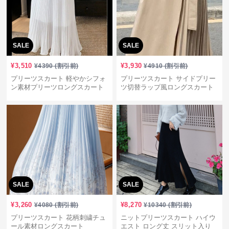
SALE
SALE
¥
3,510
¥
3,930
¥
4390
(割引前)
¥
4910
(割引前)
プリーツスカート 軽やかシフォ
プリーツスカート サイドプリー
ン素材プリーツロングスカート
ツ切替ラップ風ロングスカート
SALE
SALE
¥
3,260
¥
8,270
¥
4080
(割引前)
¥
10340
(割引前)
プリーツスカート 花柄刺繍チュ
ニットプリーツスカート ハイウ
ール素材ロングスカート
エスト ロング丈 スリット入り