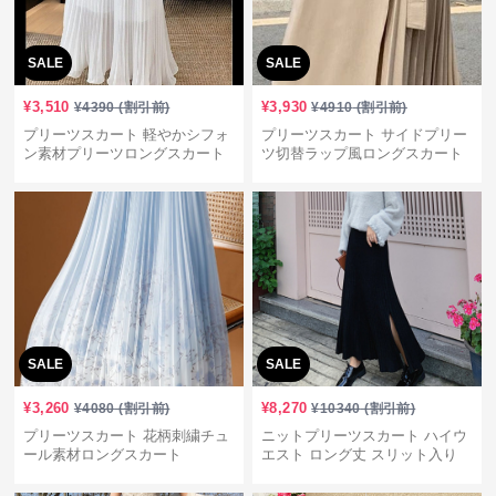
SALE
SALE
¥
3,510
¥
3,930
¥
4390
(割引前)
¥
4910
(割引前)
プリーツスカート 軽やかシフォ
プリーツスカート サイドプリー
ン素材プリーツロングスカート
ツ切替ラップ風ロングスカート
SALE
SALE
¥
3,260
¥
8,270
¥
4080
(割引前)
¥
10340
(割引前)
プリーツスカート 花柄刺繍チュ
ニットプリーツスカート ハイウ
ール素材ロングスカート
エスト ロング丈 スリット入り