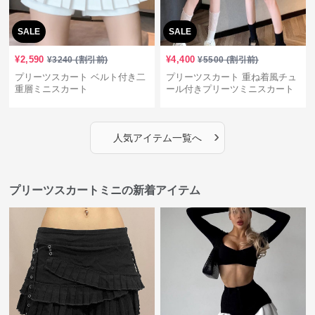
SALE
SALE
¥
2,590
¥
4,400
¥
3240
(割引前)
¥
5500
(割引前)
プリーツスカート ベルト付き二
プリーツスカート 重ね着風チュ
重層ミニスカート
ール付きプリーツミニスカート
›
人気アイテム一覧へ
プリーツスカートミニの新着アイテム