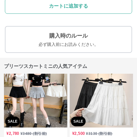
カートに追加する
購入時のルール
必ず購入前にお読みください。
プリーツスカートミニの人気アイテム
SALE
SALE
¥
2,780
¥
2,500
¥
3480
(割引前)
¥
3130
(割引前)