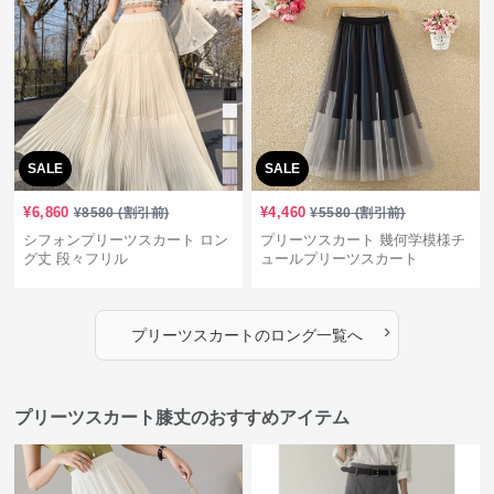
SALE
SALE
¥
6,860
¥
4,460
¥
8580
(割引前)
¥
5580
(割引前)
シフォンプリーツスカート ロン
プリーツスカート 幾何学模様チ
グ丈 段々フリル
ュールプリーツスカート
›
プリーツスカート
の
ロング
一覧へ
プリーツスカート膝丈のおすすめアイテム