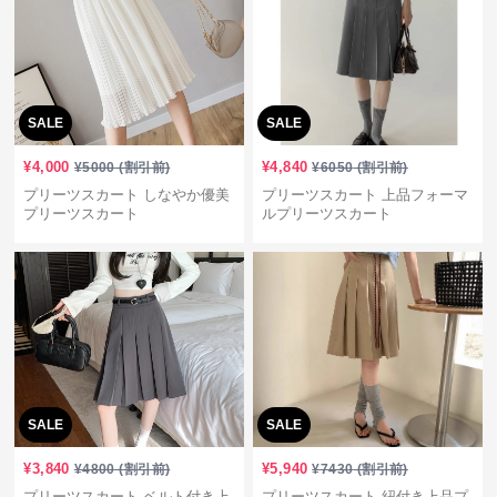
SALE
SALE
¥
4,000
¥
4,840
¥
5000
(割引前)
¥
6050
(割引前)
プリーツスカート しなやか優美
プリーツスカート 上品フォーマ
プリーツスカート
ルプリーツスカート
SALE
SALE
¥
3,840
¥
5,940
¥
4800
(割引前)
¥
7430
(割引前)
プリーツスカート ベルト付き上
プリーツスカート 紐付き上品プ