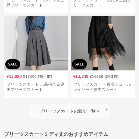
品プリーツスカート
リーツスカート
SALE
SALE
¥
13,920
¥
13,240
¥
17400
(割引前)
¥
16550
(割引前)
プリーツスカート 上品揺れる優
プリーツスカート 優美チュール
美プリーツスカート
レイヤード膝丈スカート
›
プリーツスカート
の
膝丈
一覧へ
プリーツスカートミディ丈のおすすめアイテム