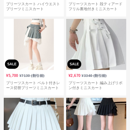
プリーツスカート ハイウエスト
プリーツスカート 段ティアード
プリーツミニスカート
フリル裏地付きミニスカート
SALE
SALE
¥
5,700
¥
2,670
¥
7130
(割引前)
¥
3340
(割引前)
プリーツスカート ベルト付きレ
プリーツスカート 編み上げリボ
ース切替プリーツミニスカート
ン付きミニスカート