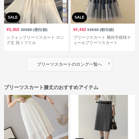
SALE
SALE
¥
6,860
¥
4,460
¥
8580
(割引前)
¥
5580
(割引前)
シフォンプリーツスカート ロン
プリーツスカート 幾何学模様チ
グ丈 段々フリル
ュールプリーツスカート
›
プリーツスカート
の
ロング
一覧へ
プリーツスカート膝丈のおすすめアイテム