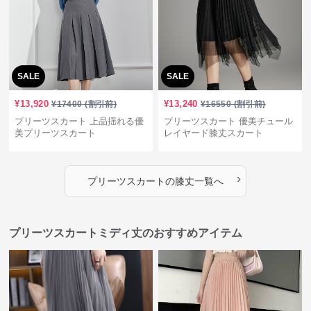
SALE
SALE
¥
13,920
¥
13,240
¥
17400
(割引前)
¥
16550
(割引前)
プリーツスカート 上品揺れる優
プリーツスカート 優美チュール
美プリーツスカート
レイヤード膝丈スカート
›
プリーツスカート
の
膝丈
一覧へ
プリーツスカートミディ丈のおすすめアイテム