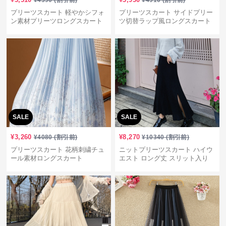
¥
4390
(割引前)
¥
4910
(割引前)
プリーツスカート 軽やかシフォ
プリーツスカート サイドプリー
ン素材プリーツロングスカート
ツ切替ラップ風ロングスカート
SALE
SALE
¥
3,260
¥
8,270
¥
4080
(割引前)
¥
10340
(割引前)
プリーツスカート 花柄刺繍チュ
ニットプリーツスカート ハイウ
ール素材ロングスカート
エスト ロング丈 スリット入り