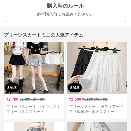
購入時のルール
必ず購入前にお読みください。
プリーツスカートミニの人気アイテム
SALE
SALE
¥
2,780
¥
2,500
¥
3480
(割引前)
¥
3130
(割引前)
プリーツスカート ハイウエスト
プリーツスカート 段ティアード
プリーツミニスカート
フリル裏地付きミニスカート