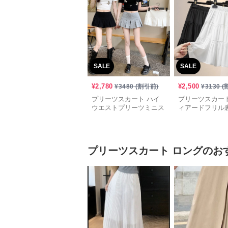
SALE
SALE
¥
2,780
¥
2,500
¥
3480
(割引前)
¥
3130
(
プリーツスカート ハイ
プリーツスカート
ウエストプリーツミニス
ィアードフリル
カート
ミニスカート
プリーツスカート
ロング
のお