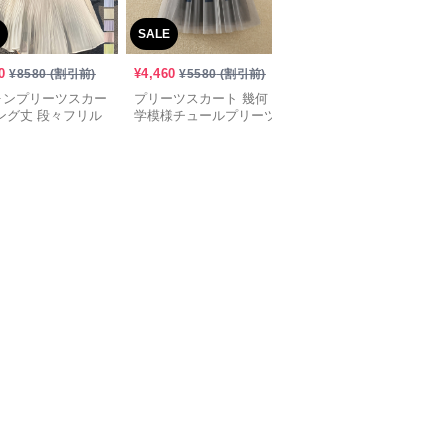
SALE
SALE
0
¥
4,460
¥
3,300
¥
8580
(割引前)
¥
5580
(割引前)
¥
4130
(割引前)
ォンプリーツスカー
プリーツスカート 幾何
プリーツスカート ベル
ング丈 段々フリル
学模様チュールプリーツ
ト付き優美プリーツロン
スカート
グスカート