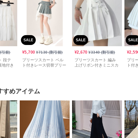
SALE
SALE
SALE
¥
5,700
¥
2,670
¥
2,59
割引前)
¥
7130
(割引前)
¥
3340
(割引前)
 段テ
プリーツスカート ベル
プリーツスカート 編み
プリ
裏地付き
ト付きレース切替プリー
上げリボン付きミニスカ
ト付
ツミニスカート
ート
ト
すすめアイテム