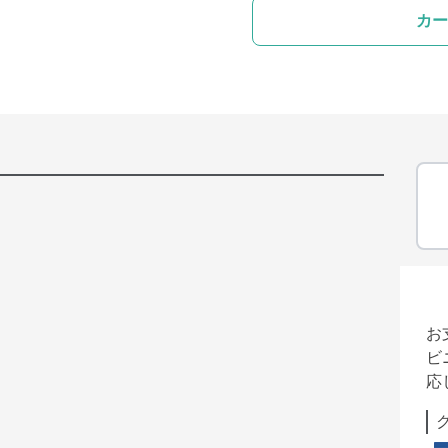
カー
お
ビ
応