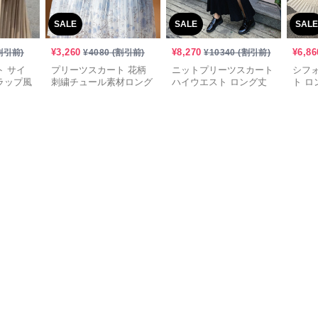
SALE
SALE
SALE
¥
3,260
¥
8,270
¥
6,86
割引前)
¥
4080
(割引前)
¥
10340
(割引前)
 サイ
プリーツスカート 花柄
ニットプリーツスカート
シフ
ラップ風
刺繍チュール素材ロング
ハイウエスト ロング丈
ト ロ
スカート
スリット入り