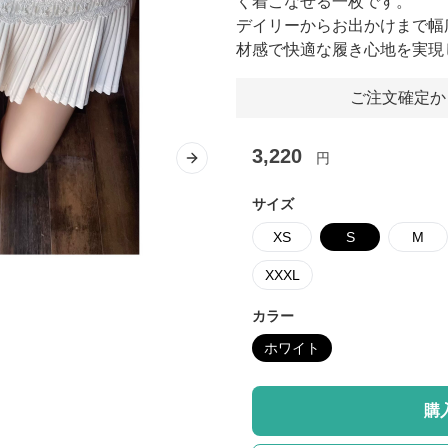
く着こなせる一枚です。
デイリーからお出かけまで幅
材感で快適な履き心地を実現
ご注文確定か
3,220
円
Next slide
サイズ
XS
S
M
XXXL
カラー
ホワイト
購