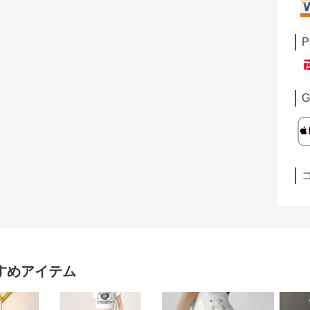
P
G
すめアイテム