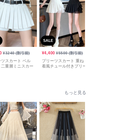
SALE
SALE
0
¥
4,400
¥
5,570
¥
3240
(割引前)
¥
5500
(割引前)
¥
6960
(割引前)
ーツスカート ベル
プリーツスカート 重ね
コーデュロイプリーツミ
き二重層ミニスカー
着風チュール付きプリー
ニスカート ベルト付き
ツミニスカート
ポケットデザイン
もっと見る