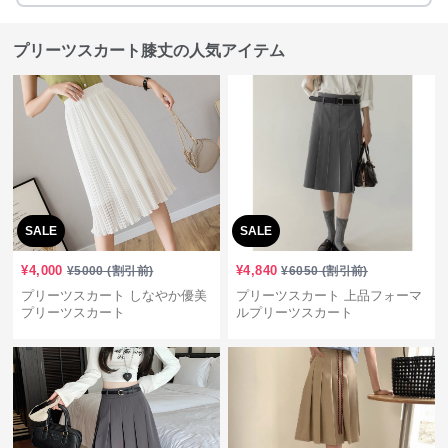
プリーツスカート膝丈の人気アイテム
SALE
SALE
¥
4,000
¥
4,840
¥
5000
(割引前)
¥
6050
(割引前)
プリーツスカート しなやか優美
プリーツスカート 上品フォーマ
プリーツスカート
ルプリーツスカート