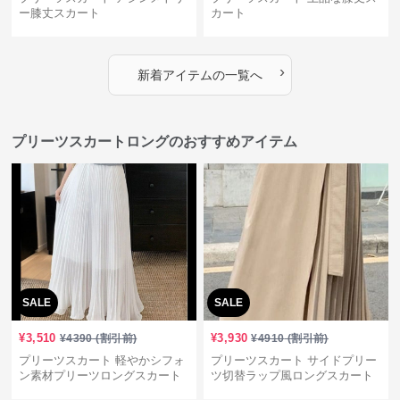
ー膝丈スカート
カート
›
新着アイテムの一覧へ
プリーツスカートロングのおすすめアイテム
SALE
SALE
¥
3,510
¥
3,930
¥
4390
(割引前)
¥
4910
(割引前)
プリーツスカート 軽やかシフォ
プリーツスカート サイドプリー
ン素材プリーツロングスカート
ツ切替ラップ風ロングスカート