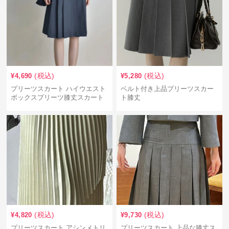
(税込)
(税込)
¥
4,690
¥
5,280
プリーツスカート ハイウエスト
ベルト付き上品プリーツスカー
ボックスプリーツ膝丈スカート
ト膝丈
(税込)
(税込)
¥
4,820
¥
9,730
プリーツスカート アシンメトリ
プリーツスカート 上品な膝丈ス