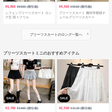
¥
6,860
¥
4,460
¥
8580
(割引前)
¥
5580
(割引前)
シフォンプリーツスカート ロン
プリーツスカート 幾何学模様チ
グ丈 段々フリル
ュールプリーツスカート
›
プリーツスカート
の
ロング
一覧へ
プリーツスカートミニのおすすめアイテム
SALE
SALE
¥
2,780
¥
2,500
¥
3480
(割引前)
¥
3130
(割引前)