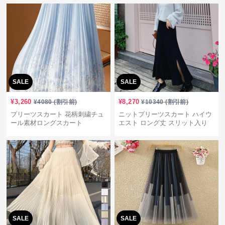
SALE
SALE
¥
3,260
¥
8,270
¥
4080
(割引前)
¥
10340
(割引前)
プリーツスカート 花柄刺繍チュ
ニットプリーツスカート ハイウ
ール素材ロングスカート
エスト ロング丈 スリット入り
SALE
SALE