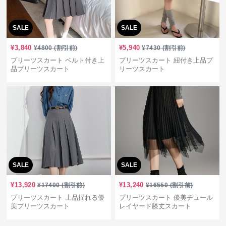
SALE
SALE
¥
3,840
¥
5,940
¥
4800
(割引前)
¥
7430
(割引前)
プリーツスカート ベルト付き上
プリーツスカート 紐付き上品プ
品プリーツスカート
リーツスカート
SALE
SALE
¥
13,920
¥
13,240
¥
17400
(割引前)
¥
16550
(割引前)
プリーツスカート 上品揺れる優
プリーツスカート 優美チュール
美プリーツスカート
レイヤード膝丈スカート