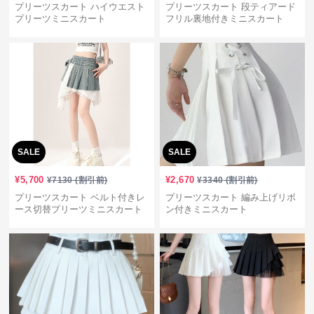
プリーツスカート ハイウエスト
プリーツスカート 段ティアード
プリーツミニスカート
フリル裏地付きミニスカート
SALE
SALE
¥
5,700
¥
2,670
¥
7130
(割引前)
¥
3340
(割引前)
プリーツスカート ベルト付きレ
プリーツスカート 編み上げリボ
ース切替プリーツミニスカート
ン付きミニスカート