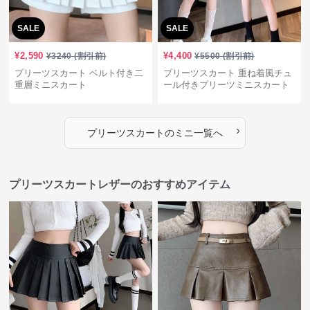
SALE
SALE
¥
2,590
¥
4,400
¥
3240
(割引前)
¥
5500
(割引前)
プリーツスカート ベルト付き二
プリーツスカート 重ね着風チュ
重層ミニスカート
ール付きプリーツミニスカート
›
プリーツスカート
の
ミニ
一覧へ
プリーツスカートレザーのおすすめアイテム