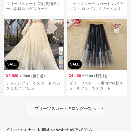
プリーツスカート 花柄刺繍チュ
ニットプリーツスカート ハイウ
ール素材ロングスカート
エスト ロング丈 スリット入り
SALE
SALE
¥
6,860
¥
4,460
¥
8580
(割引前)
¥
5580
(割引前)
シフォンプリーツスカート ロン
プリーツスカート 幾何学模様チ
グ丈 段々フリル
ュールプリーツスカート
›
プリーツスカート
の
ロング
一覧へ
プリーツスカート膝丈のおすすめアイテム