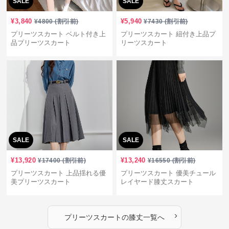
SALE
SALE
¥
3,840
¥
5,940
¥
4800
(割引前)
¥
7430
(割引前)
プリーツスカート ベルト付き上
プリーツスカート 紐付き上品プ
品プリーツスカート
リーツスカート
SALE
SALE
¥
13,920
¥
13,240
¥
17400
(割引前)
¥
16550
(割引前)
プリーツスカート 上品揺れる優
プリーツスカート 優美チュール
美プリーツスカート
レイヤード膝丈スカート
›
プリーツスカート
の
膝丈
一覧へ