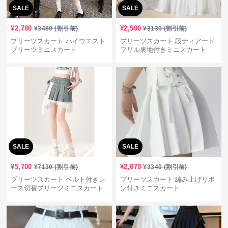
SALE
SALE
¥
2,780
¥
2,500
¥
3480
(割引前)
¥
3130
(割引前)
プリーツスカート ハイウエスト
プリーツスカート 段ティアード
プリーツミニスカート
フリル裏地付きミニスカート
SALE
SALE
¥
5,700
¥
2,670
¥
7130
(割引前)
¥
3340
(割引前)
プリーツスカート ベルト付きレ
プリーツスカート 編み上げリボ
ース切替プリーツミニスカート
ン付きミニスカート