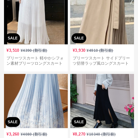
SALE
SALE
¥
3,510
¥
3,930
¥
4390
(割引前)
¥
4910
(割引前)
プリーツスカート 軽やかシフォ
プリーツスカート サイドプリー
ン素材プリーツロングスカート
ツ切替ラップ風ロングスカート
SALE
SALE
¥
3,260
¥
8,270
¥
4080
(割引前)
¥
10340
(割引前)