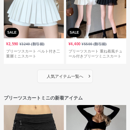
SALE
SALE
¥
2,590
¥
4,400
¥
3240
(割引前)
¥
5500
(割引前)
プリーツスカート ベルト付き二
プリーツスカート 重ね着風チュ
重層ミニスカート
ール付きプリーツミニスカート
›
人気アイテム一覧へ
プリーツスカートミニの新着アイテム