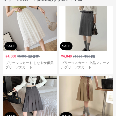
SALE
SALE
¥
4,000
¥
4,840
¥
5000
(割引前)
¥
6050
(割引前)
プリーツスカート しなやか優美
プリーツスカート 上品フォーマ
プリーツスカート
ルプリーツスカート