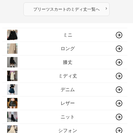
›
プリーツスカート
の
ミディ丈
一覧へ
ミニ
ロング
膝丈
ミディ丈
デニム
レザー
ニット
シフォン