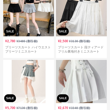
SALE
SALE
¥
2,780
¥
2,500
¥
3480
(割引前)
¥
3130
(割引前)
プリーツスカート ハイウエスト
プリーツスカート 段ティアード
プリーツミニスカート
フリル裏地付きミニスカート
SALE
SALE
¥
5,700
¥
2,670
¥
7130
(割引前)
¥
3340
(割引前)