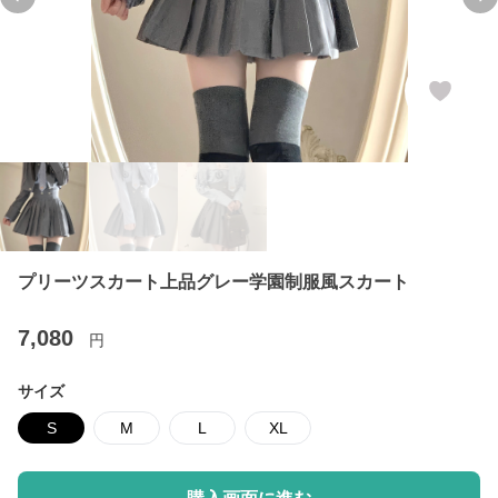
Previous slide
Ne
プリーツスカート上品グレー学園制服風スカート
7,080
円
サイズ
S
M
L
XL