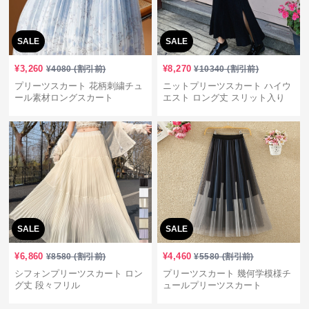
SALE
SALE
¥
3,260
¥
8,270
¥
4080
(割引前)
¥
10340
(割引前)
プリーツスカート 花柄刺繍チュ
ニットプリーツスカート ハイウ
ール素材ロングスカート
エスト ロング丈 スリット入り
SALE
SALE
¥
6,860
¥
4,460
¥
8580
(割引前)
¥
5580
(割引前)
シフォンプリーツスカート ロン
プリーツスカート 幾何学模様チ
グ丈 段々フリル
ュールプリーツスカート