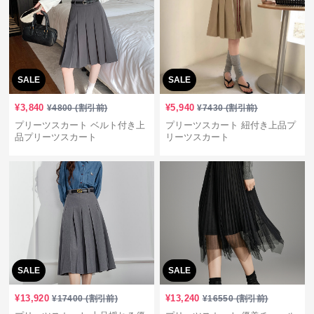
SALE
SALE
¥
3,840
¥
5,940
¥
4800
(割引前)
¥
7430
(割引前)
プリーツスカート ベルト付き上
プリーツスカート 紐付き上品プ
品プリーツスカート
リーツスカート
SALE
SALE
¥
13,920
¥
13,240
¥
17400
(割引前)
¥
16550
(割引前)