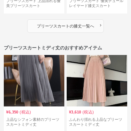
プリーツスカート 上品揺れる優
プリーツスカート 優美チュール
美プリーツスカート
レイヤード膝丈スカート
›
プリーツスカート
の
膝丈
一覧へ
プリーツスカートミディ丈のおすすめアイテム
(税込)
(税込)
¥
6,350
¥
3,610
上品なシフォン素材のプリーツ
ふんわり揺れる上品なプリーツ
スカートミディ丈
スカートミディ丈