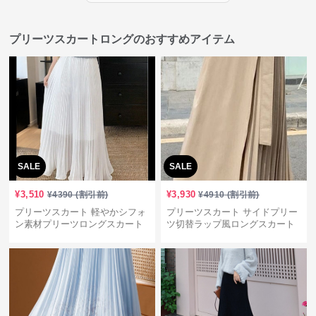
プリーツスカートロングのおすすめアイテム
SALE
SALE
¥
3,510
¥
3,930
¥
4390
(割引前)
¥
4910
(割引前)
プリーツスカート 軽やかシフォ
プリーツスカート サイドプリー
ン素材プリーツロングスカート
ツ切替ラップ風ロングスカート