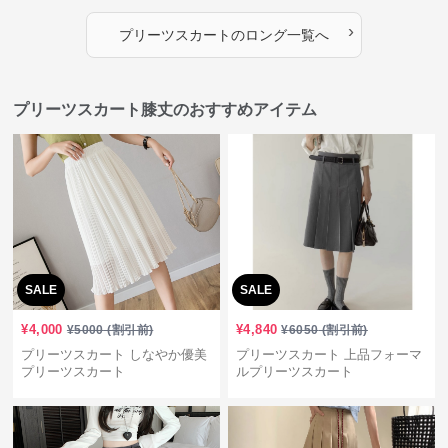
›
プリーツスカート
の
ロング
一覧へ
プリーツスカート膝丈のおすすめアイテム
SALE
SALE
¥
4,000
¥
4,840
¥
5000
(割引前)
¥
6050
(割引前)
プリーツスカート しなやか優美
プリーツスカート 上品フォーマ
プリーツスカート
ルプリーツスカート