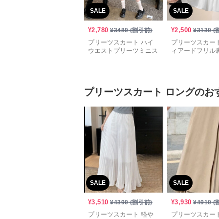
SALE
SALE
¥
2,780
¥
2,500
¥
3480
(割引前)
¥
3130
(
プリーツスカート ハイ
プリーツスカート
ウエストプリーツミニス
ィアードフリル
カート
ミニスカート
プリーツスカート
ロング
のお
SALE
SALE
¥
3,510
¥
3,930
¥
4390
(割引前)
¥
4910
(
プリーツスカート 軽や
プリーツスカート