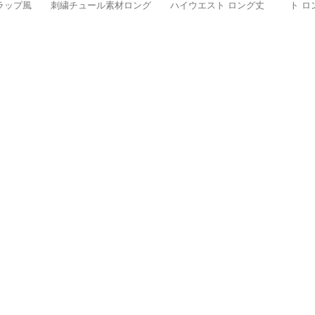
ラップ風
刺繍チュール素材ロング
ハイウエスト ロング丈
ト ロ
スカート
スリット入り