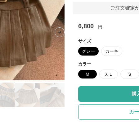
ご注文確定か
6,800
円
Next slide
サイズ
グレー
カーキ
カラー
Ｍ
ＸＬ
Ｓ
購
カー