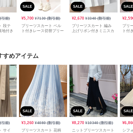
SALE
SALE
SALE
¥
5,700
¥
2,670
¥
2,59
割引前)
¥
7130
(割引前)
¥
3340
(割引前)
 段テ
プリーツスカート ベル
プリーツスカート 編み
プリ
裏地付き
ト付きレース切替プリー
上げリボン付きミニスカ
ト付
ツミニスカート
ート
ト
すすめアイテム
SALE
SALE
SALE
¥
3,260
¥
8,270
¥
6,86
割引前)
¥
4080
(割引前)
¥
10340
(割引前)
 サイ
プリーツスカート 花柄
ニットプリーツスカート
シフ