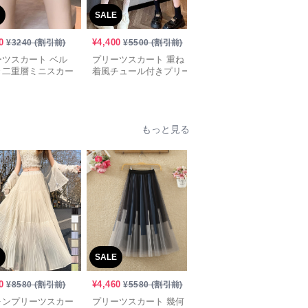
SALE
SALE
0
¥
4,400
¥
5,570
¥
3240
(割引前)
¥
5500
(割引前)
¥
6960
(割引前)
ーツスカート ベル
プリーツスカート 重ね
コーデュロイプリーツミ
き二重層ミニスカー
着風チュール付きプリー
ニスカート ベルト付き
ツミニスカート
ポケットデザイン
もっと見る
SALE
SALE
0
¥
4,460
¥
3,300
¥
8580
(割引前)
¥
5580
(割引前)
¥
4130
(割引前)
ォンプリーツスカー
プリーツスカート 幾何
プリーツスカート ベル