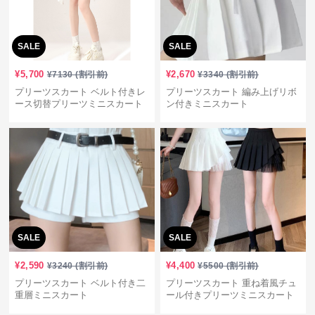
SALE
SALE
¥
5,700
¥
2,670
¥
7130
(割引前)
¥
3340
(割引前)
プリーツスカート ベルト付きレ
プリーツスカート 編み上げリボ
ース切替プリーツミニスカート
ン付きミニスカート
SALE
SALE
¥
2,590
¥
4,400
¥
3240
(割引前)
¥
5500
(割引前)
プリーツスカート ベルト付き二
プリーツスカート 重ね着風チュ
重層ミニスカート
ール付きプリーツミニスカート