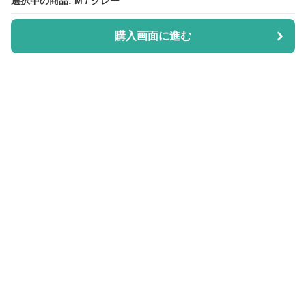
選択中の商品: M / グレー
選択中の商品: M / グレー
購入画面に進む
購入画面に進む
Purisuka-lab
について
会社概要
利用規約