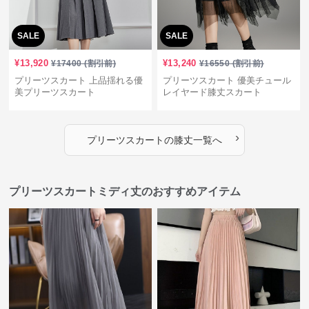
SALE
SALE
¥
13,920
¥
13,240
¥
17400
(割引前)
¥
16550
(割引前)
プリーツスカート 上品揺れる優
プリーツスカート 優美チュール
美プリーツスカート
レイヤード膝丈スカート
›
プリーツスカート
の
膝丈
一覧へ
プリーツスカートミディ丈のおすすめアイテム