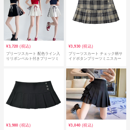
(税込)
(税込)
¥
3,720
¥
3,930
プリーツスカート 配色ライン入
プリーツスカート チェック柄サ
りリボンベルト付きプリーツミ
イドボタンプリーツミニスカー
ニスカート
ト
(税込)
(税込)
¥
3,980
¥
3,040