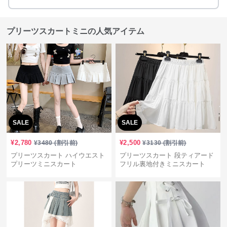
プリーツスカートミニの人気アイテム
SALE
SALE
¥
2,780
¥
2,500
¥
3480
(割引前)
¥
3130
(割引前)
プリーツスカート ハイウエスト
プリーツスカート 段ティアード
プリーツミニスカート
フリル裏地付きミニスカート