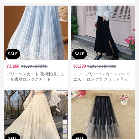
SALE
SALE
¥
3,260
¥
8,270
¥
4080
(割引前)
¥
10340
(割引前)
プリーツスカート 花柄刺繍チュ
ニットプリーツスカート ハイウ
ール素材ロングスカート
エスト ロング丈 スリット入り
SALE
SALE