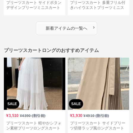
プリーツスカート サイドボタン
プリーツスカート 多重フリル付
デザインプリーツミニスカート
きハイウエストプリーツミニス
カート
›
新着アイテムの一覧へ
プリーツスカートロングのおすすめアイテム
SALE
SALE
¥
3,510
¥
3,930
¥
4390
(割引前)
¥
4910
(割引前)
プリーツスカート 軽やかシフォ
プリーツスカート サイドプリー
ン素材プリーツロングスカート
ツ切替ラップ風ロングスカート