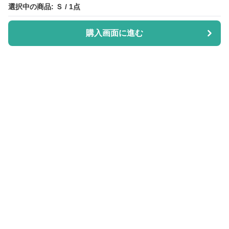
選択中の商品: Ｓ / 1点
選択中の商品: Ｓ / 1点
購入画面に進む
購入画面に進む
Purisuka-lab
について
会社概要
利用規約