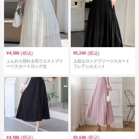
(税込)
(税込)
¥
4,580
¥
5,200
ふんわり揺れる高ウエストプリ
上品なロングプリーツスカート
ーツスカートロング丈
フレアシルエット
(税込)
(税込)
¥
4,580
¥
2,690