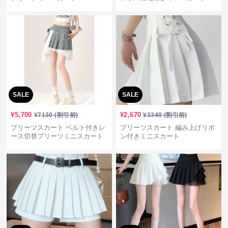
SALE
SALE
¥
5,700
¥
2,670
¥
7130
(割引前)
¥
3340
(割引前)
プリーツスカート ベルト付きレ
プリーツスカート 編み上げリボ
ース切替プリーツミニスカート
ン付きミニスカート