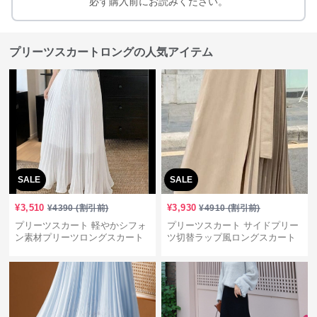
必ず購入前にお読みください。
プリーツスカートロングの人気アイテム
SALE
SALE
¥
3,510
¥
3,930
¥
4390
(割引前)
¥
4910
(割引前)
プリーツスカート 軽やかシフォ
プリーツスカート サイドプリー
ン素材プリーツロングスカート
ツ切替ラップ風ロングスカート