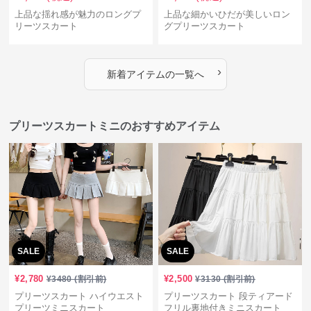
上品な揺れ感が魅力のロングプ
上品な細かいひだが美しいロン
リーツスカート
グプリーツスカート
›
新着アイテムの一覧へ
プリーツスカートミニのおすすめアイテム
SALE
SALE
¥
2,780
¥
2,500
¥
3480
(割引前)
¥
3130
(割引前)
プリーツスカート ハイウエスト
プリーツスカート 段ティアード
プリーツミニスカート
フリル裏地付きミニスカート