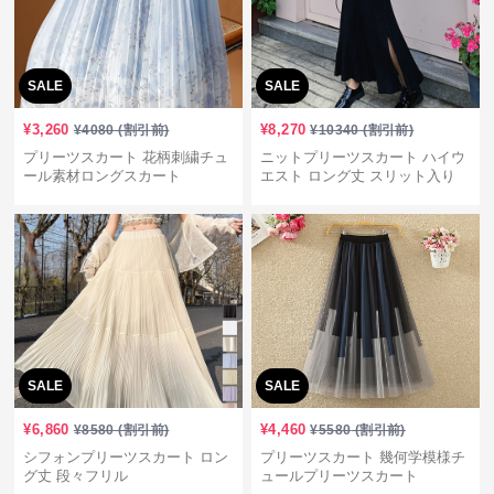
SALE
SALE
¥
3,260
¥
8,270
¥
4080
(割引前)
¥
10340
(割引前)
プリーツスカート 花柄刺繍チュ
ニットプリーツスカート ハイウ
ール素材ロングスカート
エスト ロング丈 スリット入り
SALE
SALE
¥
6,860
¥
4,460
¥
8580
(割引前)
¥
5580
(割引前)
シフォンプリーツスカート ロン
プリーツスカート 幾何学模様チ
グ丈 段々フリル
ュールプリーツスカート