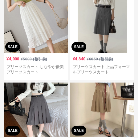
SALE
SALE
¥
4,000
¥
4,840
¥
5000
(割引前)
¥
6050
(割引前)
プリーツスカート しなやか優美
プリーツスカート 上品フォーマ
プリーツスカート
ルプリーツスカート
SALE
SALE