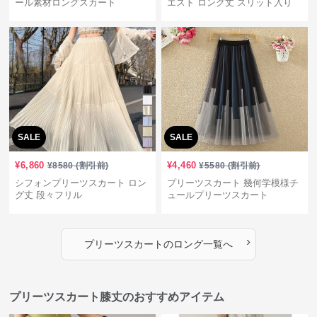
ール素材ロングスカート
エスト ロング丈 スリット入り
SALE
SALE
¥
6,860
¥
4,460
¥
8580
(割引前)
¥
5580
(割引前)
シフォンプリーツスカート ロン
プリーツスカート 幾何学模様チ
グ丈 段々フリル
ュールプリーツスカート
›
プリーツスカート
の
ロング
一覧へ
プリーツスカート膝丈のおすすめアイテム