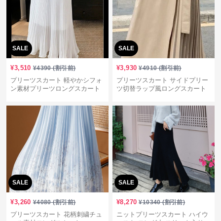
SALE
SALE
¥
3,510
¥
3,930
¥
4390
(割引前)
¥
4910
(割引前)
プリーツスカート 軽やかシフォ
プリーツスカート サイドプリー
ン素材プリーツロングスカート
ツ切替ラップ風ロングスカート
SALE
SALE
¥
3,260
¥
8,270
¥
4080
(割引前)
¥
10340
(割引前)
プリーツスカート 花柄刺繍チュ
ニットプリーツスカート ハイウ