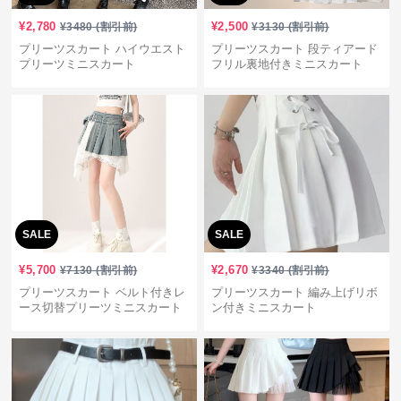
¥
2,780
¥
2,500
¥
3480
(割引前)
¥
3130
(割引前)
プリーツスカート ハイウエスト
プリーツスカート 段ティアード
プリーツミニスカート
フリル裏地付きミニスカート
SALE
SALE
¥
5,700
¥
2,670
¥
7130
(割引前)
¥
3340
(割引前)
プリーツスカート ベルト付きレ
プリーツスカート 編み上げリボ
ース切替プリーツミニスカート
ン付きミニスカート