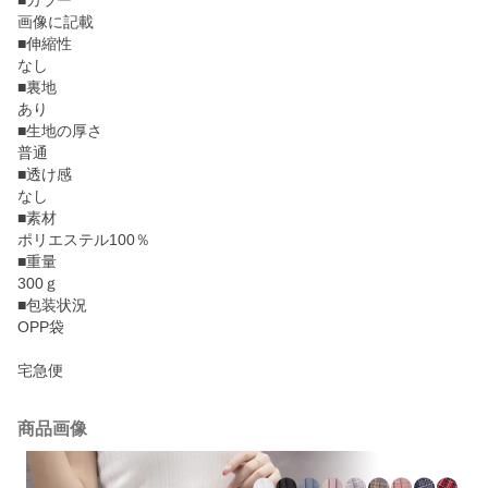
■カラー
画像に記載
■伸縮性
なし
■裏地
あり
■生地の厚さ
普通
■透け感
なし
■素材
ポリエステル100％
■重量
300ｇ
■包装状況
OPP袋
宅急便
商品画像