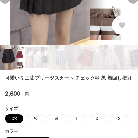
Previous slide
Ne
可愛いミニ丈プリーツスカート チェック柄 黒 着回し抜群
2,600
円
サイズ
XS
S
M
L
XL
2XL
カラー