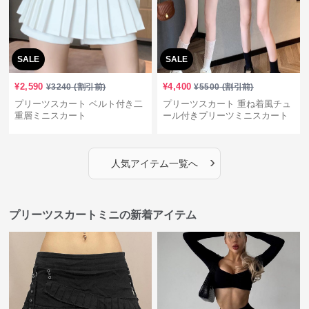
SALE
SALE
¥
2,590
¥
4,400
¥
3240
(割引前)
¥
5500
(割引前)
プリーツスカート ベルト付き二
プリーツスカート 重ね着風チュ
重層ミニスカート
ール付きプリーツミニスカート
›
人気アイテム一覧へ
プリーツスカートミニの新着アイテム