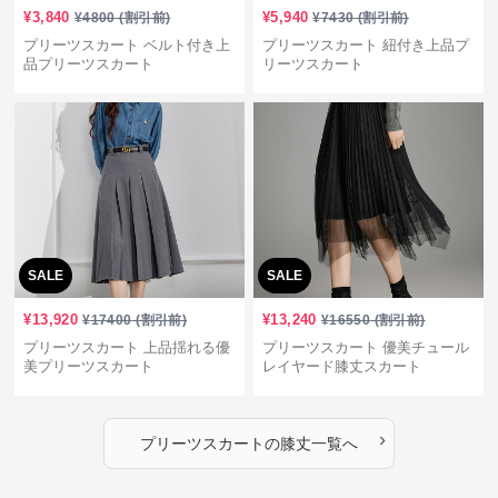
¥
3,840
¥
5,940
¥
4800
(割引前)
¥
7430
(割引前)
プリーツスカート ベルト付き上
プリーツスカート 紐付き上品プ
品プリーツスカート
リーツスカート
SALE
SALE
¥
13,920
¥
13,240
¥
17400
(割引前)
¥
16550
(割引前)
プリーツスカート 上品揺れる優
プリーツスカート 優美チュール
美プリーツスカート
レイヤード膝丈スカート
›
プリーツスカート
の
膝丈
一覧へ