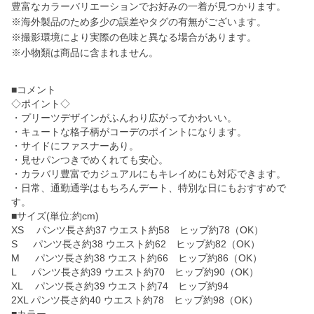
豊富なカラーバリエーションでお好みの一着が見つかります。
※海外製品のため多少の誤差やタグの有無がございます。
※撮影環境により実際の色味と異なる場合があります。
※小物類は商品に含まれません。
■コメント
◇ポイント◇
・プリーツデザインがふんわり広がってかわいい。
・キュートな格子柄がコーデのポイントになります。
・サイドにファスナーあり。
・見せパンつきでめくれても安心。
・カラバリ豊富でカジュアルにもキレイめにも対応できます。
・日常、通勤通学はもちろんデート、特別な日にもおすすめで
す。
■サイズ(単位:約cm)
XS パンツ長さ約37 ウエスト約58 ヒップ約78（OK）
S パンツ長さ約38 ウエスト約62 ヒップ約82（OK）
M パンツ長さ約38 ウエスト約66 ヒップ約86（OK）
L パンツ長さ約39 ウエスト約70 ヒップ約90（OK）
XL パンツ長さ約39 ウエスト約74 ヒップ約94
2XL パンツ長さ約40 ウエスト約78 ヒップ約98（OK）