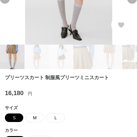
Previous slide
Ne
プリーツスカート 制服風プリーツミニスカート
16,180
円
サイズ
S
M
L
カラー