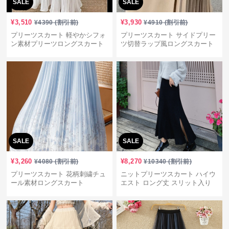
SALE
SALE
¥
3,510
¥
3,930
¥
4390
(割引前)
¥
4910
(割引前)
プリーツスカート 軽やかシフォ
プリーツスカート サイドプリー
ン素材プリーツロングスカート
ツ切替ラップ風ロングスカート
SALE
SALE
¥
3,260
¥
8,270
¥
4080
(割引前)
¥
10340
(割引前)
プリーツスカート 花柄刺繍チュ
ニットプリーツスカート ハイウ
ール素材ロングスカート
エスト ロング丈 スリット入り