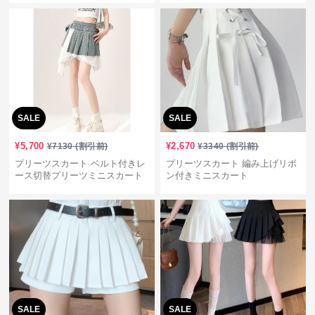
SALE
SALE
¥
5,700
¥
2,670
¥
7130
(割引前)
¥
3340
(割引前)
プリーツスカート ベルト付きレ
プリーツスカート 編み上げリボ
ース切替プリーツミニスカート
ン付きミニスカート
SALE
SALE