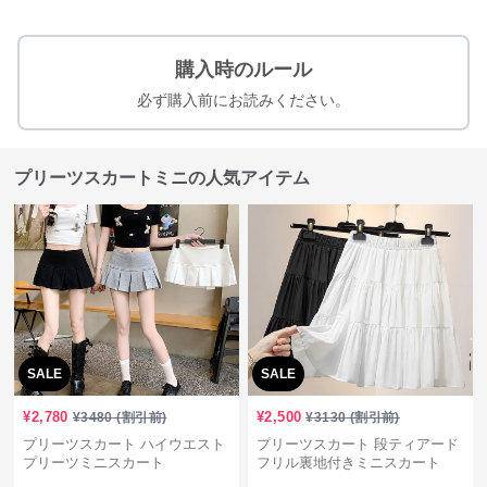
購入時のルール
必ず購入前にお読みください。
プリーツスカートミニの人気アイテム
SALE
SALE
¥
2,780
¥
2,500
¥
3480
(割引前)
¥
3130
(割引前)
プリーツスカート ハイウエスト
プリーツスカート 段ティアード
プリーツミニスカート
フリル裏地付きミニスカート