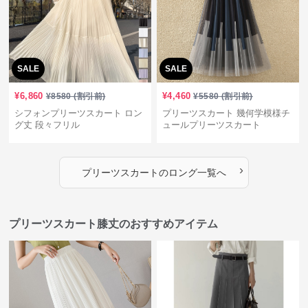
SALE
SALE
¥
6,860
¥
4,460
¥
8580
(割引前)
¥
5580
(割引前)
シフォンプリーツスカート ロン
プリーツスカート 幾何学模様チ
グ丈 段々フリル
ュールプリーツスカート
›
プリーツスカート
の
ロング
一覧へ
プリーツスカート膝丈のおすすめアイテム