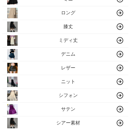
ロング
膝丈
ミディ丈
デニム
レザー
ニット
シフォン
サテン
シアー素材