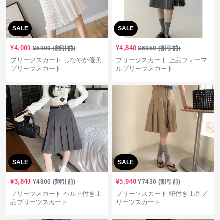
SALE
SALE
¥
4,000
¥
4,840
¥
5000
(割引前)
¥
6050
(割引前)
プリーツスカート しなやか優美
プリーツスカート 上品フォーマ
プリーツスカート
ルプリーツスカート
SALE
SALE
¥
3,840
¥
5,940
¥
4800
(割引前)
¥
7430
(割引前)
プリーツスカート ベルト付き上
プリーツスカート 紐付き上品プ
品プリーツスカート
リーツスカート