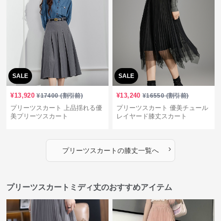
SALE
SALE
¥
13,920
¥
13,240
¥
17400
(割引前)
¥
16550
(割引前)
プリーツスカート 上品揺れる優
プリーツスカート 優美チュール
美プリーツスカート
レイヤード膝丈スカート
›
プリーツスカート
の
膝丈
一覧へ
プリーツスカートミディ丈のおすすめアイテム