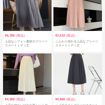
(税込)
(税込)
¥
6,350
¥
3,610
上品なシフォン素材のプリーツ
ふんわり揺れる上品なプリーツ
スカートミディ丈
スカートミディ丈
(税込)
(税込)
¥
4,560
¥
4,860