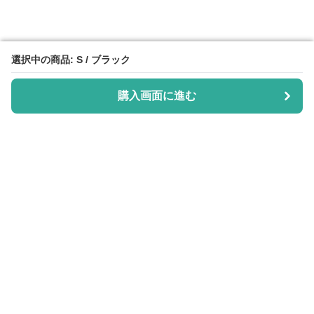
選択中の商品: S / ブラック
選択中の商品: S / ブラック
購入画面に進む
購入画面に進む
Purisuka-lab
について