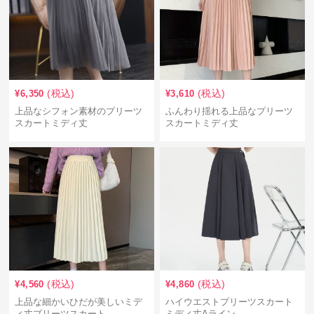
(税込)
(税込)
¥
6,350
¥
3,610
上品なシフォン素材のプリーツ
ふんわり揺れる上品なプリーツ
スカートミディ丈
スカートミディ丈
(税込)
(税込)
¥
4,560
¥
4,860
上品な細かいひだが美しいミデ
ハイウエストプリーツスカート
ィ丈プリーツスカート
ミディ丈Aライン