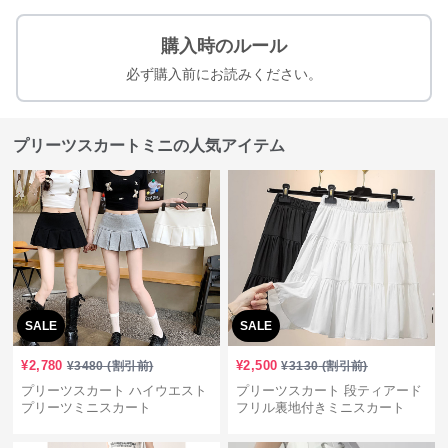
購入時のルール
必ず購入前にお読みください。
プリーツスカートミニの人気アイテム
SALE
SALE
¥
2,780
¥
2,500
¥
3480
(割引前)
¥
3130
(割引前)
プリーツスカート ハイウエスト
プリーツスカート 段ティアード
プリーツミニスカート
フリル裏地付きミニスカート