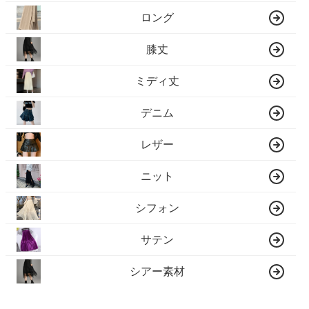
ロング
膝丈
ミディ丈
デニム
レザー
ニット
シフォン
サテン
シアー素材