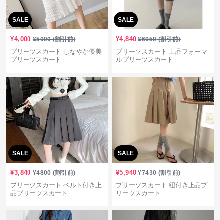
SALE
SALE
¥
4,000
¥
4,840
¥
5000
(割引前)
¥
6050
(割引前)
プリーツスカート しなやか優美
プリーツスカート 上品フォーマ
プリーツスカート
ルプリーツスカート
SALE
SALE
¥
3,840
¥
5,940
¥
4800
(割引前)
¥
7430
(割引前)
プリーツスカート ベルト付き上
プリーツスカート 紐付き上品プ
品プリーツスカート
リーツスカート