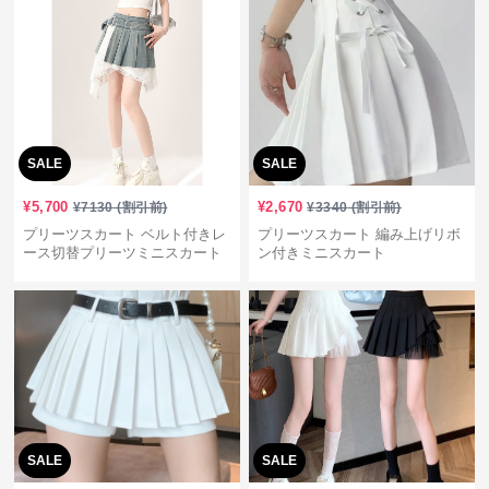
SALE
SALE
¥
5,700
¥
2,670
¥
7130
(割引前)
¥
3340
(割引前)
プリーツスカート ベルト付きレ
プリーツスカート 編み上げリボ
ース切替プリーツミニスカート
ン付きミニスカート
SALE
SALE