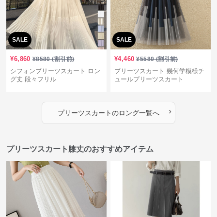
SALE
SALE
¥
6,860
¥
4,460
¥
8580
(割引前)
¥
5580
(割引前)
シフォンプリーツスカート ロン
プリーツスカート 幾何学模様チ
グ丈 段々フリル
ュールプリーツスカート
›
プリーツスカート
の
ロング
一覧へ
プリーツスカート膝丈のおすすめアイテム