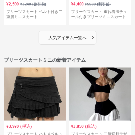
¥
2,590
¥
4,400
¥
3240
(割引前)
¥
5500
(割引前)
プリーツスカート ベルト付き二
プリーツスカート 重ね着風チュ
重層ミニスカート
ール付きプリーツミニスカート
›
人気アイテム一覧へ
プリーツスカートミニの新着アイテム
(税込)
(税込)
¥
3,970
¥
3,850
プリーツスカート ハトメベルト
プリーツスカート 二層切替デザ