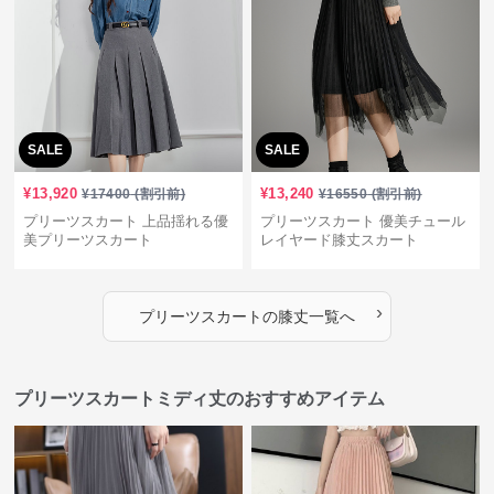
SALE
SALE
¥
13,920
¥
13,240
¥
17400
(割引前)
¥
16550
(割引前)
プリーツスカート 上品揺れる優
プリーツスカート 優美チュール
美プリーツスカート
レイヤード膝丈スカート
›
プリーツスカート
の
膝丈
一覧へ
プリーツスカートミディ丈のおすすめアイテム