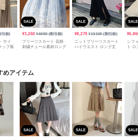
SALE
SALE
SALE
¥
3,260
¥
8,270
¥
6,86
割引前)
¥
4080
(割引前)
¥
10340
(割引前)
 サイ
プリーツスカート 花柄
ニットプリーツスカート
シフ
ラップ風
刺繍チュール素材ロング
ハイウエスト ロング丈
ト ロ
スカート
スリット入り
すめアイテム
SALE
SALE
SALE