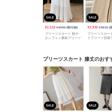
SALE
SALE
¥
3,510
¥
3,930
¥
4390
(割引前)
¥
4910
(
プリーツスカート 軽や
プリーツスカート
かシフォン素材プリーツ
ドプリーツ切替
ロングスカート
ロングスカート
プリーツスカート
膝丈
のおす
SALE
SALE