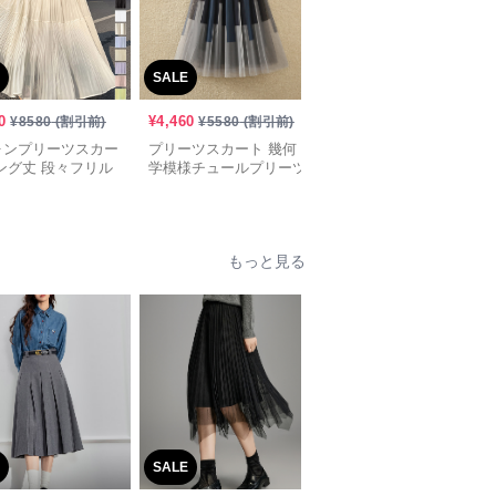
SALE
SALE
0
¥
4,460
¥
3,300
¥
8580
(割引前)
¥
5580
(割引前)
¥
4130
(割引前)
ォンプリーツスカー
プリーツスカート 幾何
プリーツスカート ベル
ング丈 段々フリル
学模様チュールプリーツ
ト付き優美プリーツロン
スカート
グスカート
もっと見る
SALE
SALE