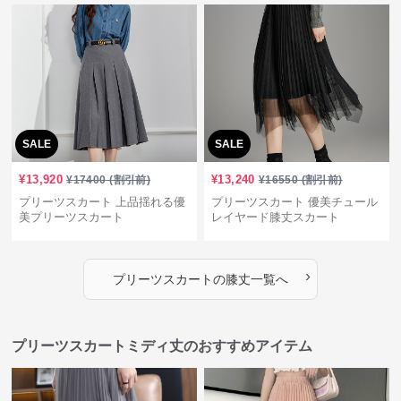
SALE
SALE
¥
13,920
¥
13,240
¥
17400
(割引前)
¥
16550
(割引前)
プリーツスカート 上品揺れる優
プリーツスカート 優美チュール
美プリーツスカート
レイヤード膝丈スカート
›
プリーツスカート
の
膝丈
一覧へ
プリーツスカートミディ丈のおすすめアイテム