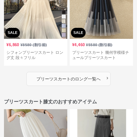
SALE
SALE
¥
6,860
¥
4,460
¥
8580
(割引前)
¥
5580
(割引前)
シフォンプリーツスカート ロン
プリーツスカート 幾何学模様チ
グ丈 段々フリル
ュールプリーツスカート
›
プリーツスカート
の
ロング
一覧へ
プリーツスカート膝丈のおすすめアイテム