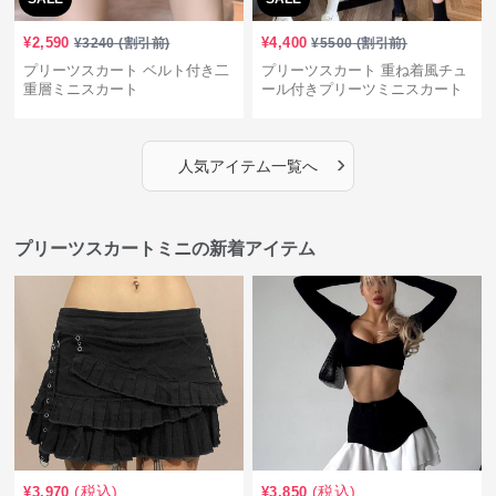
¥
2,590
¥
4,400
¥
3240
(割引前)
¥
5500
(割引前)
プリーツスカート ベルト付き二
プリーツスカート 重ね着風チュ
重層ミニスカート
ール付きプリーツミニスカート
›
人気アイテム一覧へ
プリーツスカートミニの新着アイテム
(税込)
(税込)
¥
3,970
¥
3,850