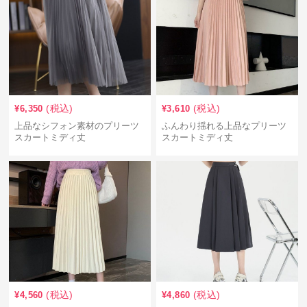
(税込)
(税込)
¥
6,350
¥
3,610
上品なシフォン素材のプリーツ
ふんわり揺れる上品なプリーツ
スカートミディ丈
スカートミディ丈
(税込)
(税込)
¥
4,560
¥
4,860