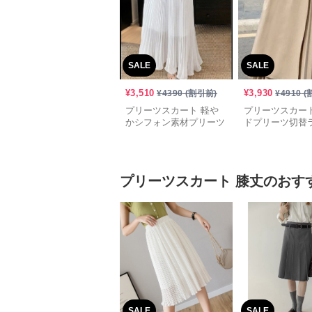
SALE
SALE
¥
3,510
¥
3,930
¥
4390
(割引前)
¥
4910
(
プリーツスカート 軽や
プリーツスカート
かシフォン素材プリーツ
ドプリーツ切替
ロングスカート
ロングスカート
プリーツスカート
膝丈
のおす
SALE
SALE