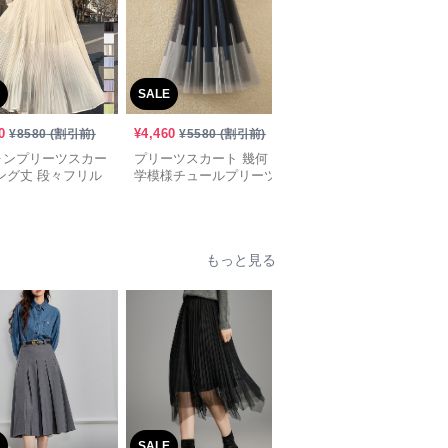
SALE
SALE
0
¥
4,460
¥
3,300
¥
8580
(割引前)
¥
5580
(割引前)
¥
4130
(割引前)
ォンプリーツスカー
プリーツスカート 幾何
プリーツスカート ベル
ング丈 段々フリル
学模様チュールプリーツ
ト付き優美プリーツロン
スカート
グスカート
もっと見る
SALE
SALE