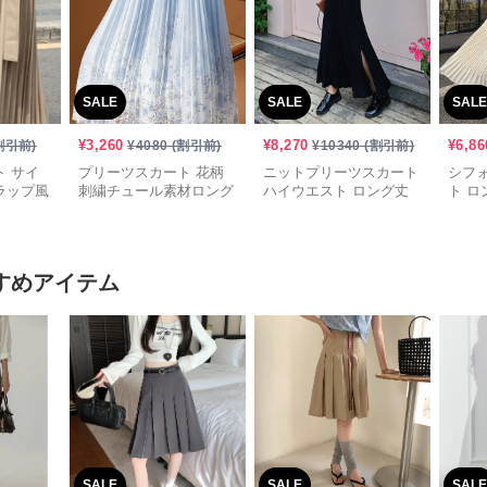
SALE
SALE
SALE
¥
3,260
¥
8,270
¥
6,86
割引前)
¥
4080
(割引前)
¥
10340
(割引前)
 サイ
プリーツスカート 花柄
ニットプリーツスカート
シフ
ラップ風
刺繍チュール素材ロング
ハイウエスト ロング丈
ト ロ
スカート
スリット入り
すめアイテム
SALE
SALE
SALE