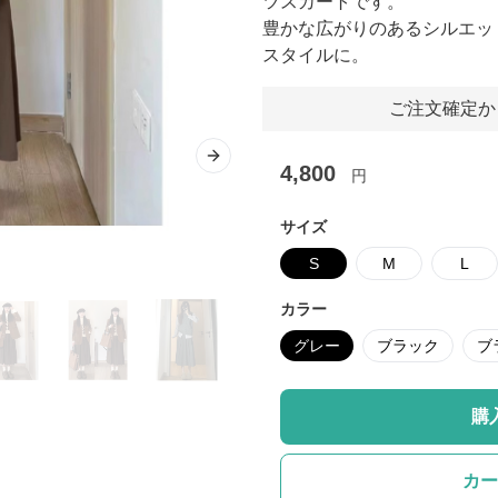
ツスカートです。
豊かな広がりのあるシルエッ
スタイルに。
ご注文確定か
Next slide
4,800
円
サイズ
S
M
L
カラー
グレー
ブラック
ブ
購
カー