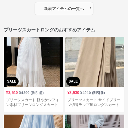
›
新着アイテムの一覧へ
プリーツスカートロングのおすすめアイテム
SALE
SALE
¥
3,510
¥
3,930
¥
4390
(割引前)
¥
4910
(割引前)
プリーツスカート 軽やかシフォ
プリーツスカート サイドプリー
ン素材プリーツロングスカート
ツ切替ラップ風ロングスカート