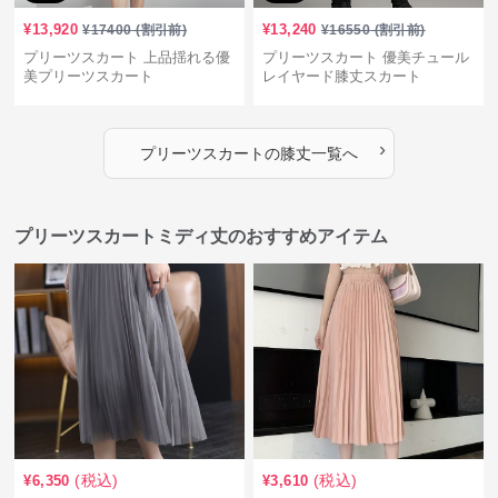
¥
13,920
¥
13,240
¥
17400
(割引前)
¥
16550
(割引前)
プリーツスカート 上品揺れる優
プリーツスカート 優美チュール
美プリーツスカート
レイヤード膝丈スカート
›
プリーツスカート
の
膝丈
一覧へ
プリーツスカートミディ丈のおすすめアイテム
(税込)
(税込)
¥
6,350
¥
3,610