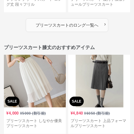
グ丈 段々フリル
ュールプリーツスカート
›
プリーツスカート
の
ロング
一覧へ
プリーツスカート膝丈のおすすめアイテム
SALE
SALE
¥
4,000
¥
4,840
¥
5000
(割引前)
¥
6050
(割引前)
プリーツスカート しなやか優美
プリーツスカート 上品フォーマ
プリーツスカート
ルプリーツスカート