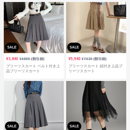
SALE
SALE
¥
3,840
¥
5,940
¥
4800
(割引前)
¥
7430
(割引前)
プリーツスカート ベルト付き上
プリーツスカート 紐付き上品プ
品プリーツスカート
リーツスカート
SALE
SALE