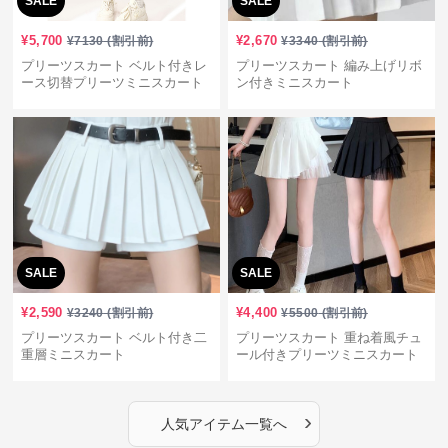
SALE
SALE
¥
5,700
¥
2,670
¥
7130
(割引前)
¥
3340
(割引前)
プリーツスカート ベルト付きレ
プリーツスカート 編み上げリボ
ース切替プリーツミニスカート
ン付きミニスカート
SALE
SALE
¥
2,590
¥
4,400
¥
3240
(割引前)
¥
5500
(割引前)
プリーツスカート ベルト付き二
プリーツスカート 重ね着風チュ
重層ミニスカート
ール付きプリーツミニスカート
›
人気アイテム一覧へ