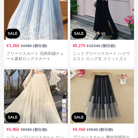
SALE
SALE
¥
3,260
¥
8,270
¥
4080
(割引前)
¥
10340
(割引前)
プリーツスカート 花柄刺繍チュ
ニットプリーツスカート ハイウ
ール素材ロングスカート
エスト ロング丈 スリット入り
SALE
SALE
¥
6,860
¥
4,460
¥
8580
(割引前)
¥
5580
(割引前)
シフォンプリーツスカート ロン
プリーツスカート 幾何学模様チ