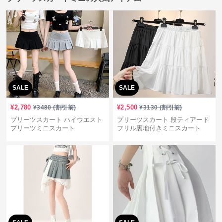
SALE
SALE
¥
2,780
¥
2,500
¥
3480
(割引前)
¥
3130
(割引前)
プリーツスカート ハイウエスト
プリーツスカート 段ティアード
プリーツミニスカート
フリル裏地付きミニスカート