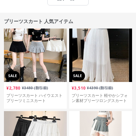
プリーツスカート 人気アイテム
SALE
SALE
¥
2,780
¥
3480
(割引前)
¥
3,510
¥
4390
(割引前)
プリーツスカート ハイウエスト
プリーツスカート 軽やかシフォ
プリーツミニスカート
ン素材プリーツロングスカート