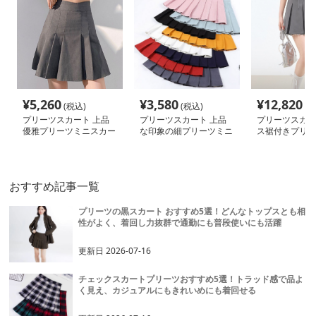
¥
5,260
¥
3,580
¥
12,820
(税込)
(税込)
(税
プリーツスカート 上品
プリーツスカート 上品
プリーツスカー
優雅プリーツミニスカー
な印象の細プリーツミニ
ス裾付きプリー
ト
スカート
カート
おすすめ記事一覧
プリーツの黒スカート おすすめ5選！どんなトップスとも相
性がよく、着回し力抜群で通勤にも普段使いにも活躍
更新日
2026-07-16
チェックスカートプリーツおすすめ5選！トラッド感で品よ
く見え、カジュアルにもきれいめにも着回せる