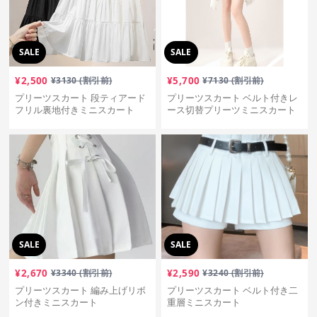
SALE
SALE
¥
2,500
¥
3130
(割引前)
¥
5,700
¥
7130
(割引前)
プリーツスカート 段ティアード
プリーツスカート ベルト付きレ
フリル裏地付きミニスカート
ース切替プリーツミニスカート
SALE
SALE
¥
2,670
¥
3340
(割引前)
¥
2,590
¥
3240
(割引前)
プリーツスカート 編み上げリボ
プリーツスカート ベルト付き二
ン付きミニスカート
重層ミニスカート