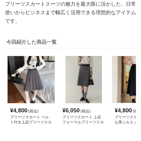
プリーツスカートスーツの魅力を最大限に活かした、日常
使いからビジネスまで幅広く活用できる理想的なアイテム
です。
今回紹介した商品一覧
¥
4,800
¥
6,050
¥
4,800
(税込)
(税込)
(税込
プリーツスカート ベル
プリーツスカート 上品
プリーツスカー
ト付き上品プリーツスカ
フォーマルプリーツスカ
な美シルエット
ート
ート
ツスカート