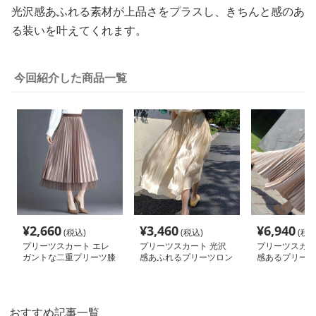
光沢感あふれる素材が上品さをプラスし、きちんと感のあ
る装いを叶えてくれます。
今回紹介した商品一覧
¥
2,660
¥
3,460
¥
6,940
(税込)
(税込)
(税込
プリーツスカート エレ
プリーツスカート 光沢
プリーツスカー
ガントな二重プリーツ膝
感あふれるプリーツロン
感あるプリーツ
丈スカート
グスカート
カート
おすすめ記事一覧