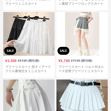
プリーツミニスカート
ン素材プリーツロングスカート
SALE
SALE
¥
2,500
¥
3130
(割引前)
¥
5,700
¥
7130
(割引前)
プリーツスカート 段ティアード
プリーツスカート ベルト付きレ
フリル裏地付きミニスカート
ース切替プリーツミニスカート