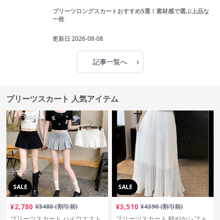
プリーツロングスカートおすすめ5選！素材感で選ぶ上品な
一枚
更新日
2026-08-08
›
記事一覧へ
プリーツスカート 人気アイテム
SALE
SALE
¥
2,780
¥
3480
(割引前)
¥
3,510
¥
4390
(割引前)
プリーツスカート ハイウエスト
プリーツスカート 軽やかシフォ