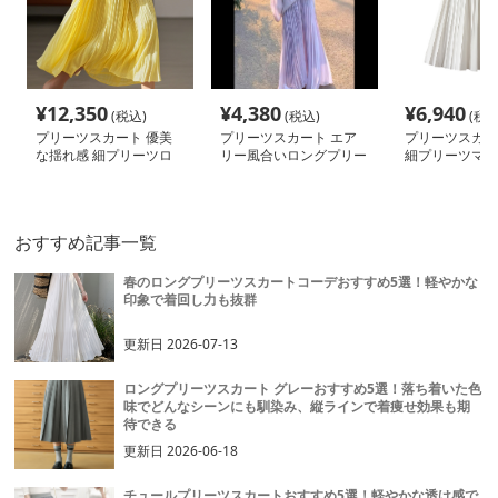
¥
12,350
¥
4,380
¥
6,940
(税込)
(税込)
(税込
プリーツスカート 優美
プリーツスカート エア
プリーツスカー
な揺れ感 細プリーツロ
リー風合いロングプリー
細プリーツマキ
ングスカート
ツスカート
ト
おすすめ記事一覧
春のロングプリーツスカートコーデおすすめ5選！軽やかな
印象で着回し力も抜群
更新日
2026-07-13
ロングプリーツスカート グレーおすすめ5選！落ち着いた色
味でどんなシーンにも馴染み、縦ラインで着痩せ効果も期
待できる
更新日
2026-06-18
チュールプリーツスカートおすすめ5選！軽やかな透け感で