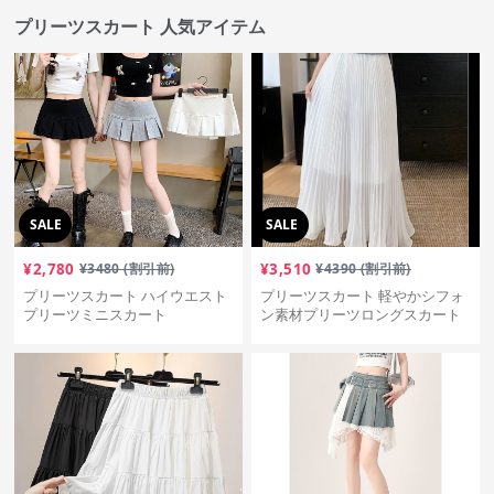
プリーツスカート 人気アイテム
SALE
SALE
¥
2,780
¥
3480
(割引前)
¥
3,510
¥
4390
(割引前)
プリーツスカート ハイウエスト
プリーツスカート 軽やかシフォ
プリーツミニスカート
ン素材プリーツロングスカート