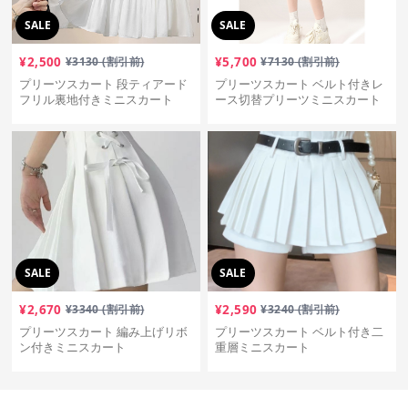
SALE
SALE
¥
2,500
¥
3130
(割引前)
¥
5,700
¥
7130
(割引前)
プリーツスカート 段ティアード
プリーツスカート ベルト付きレ
フリル裏地付きミニスカート
ース切替プリーツミニスカート
SALE
SALE
¥
2,670
¥
3340
(割引前)
¥
2,590
¥
3240
(割引前)
プリーツスカート 編み上げリボ
プリーツスカート ベルト付き二
ン付きミニスカート
重層ミニスカート