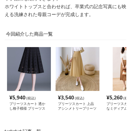
ホワイトトップスと合わせれば、卒業式の記念写真にも映
える洗練された母親コーデが完成します。
今回紹介した商品一覧
¥
5,940
¥
3,540
¥
5,260
(税込)
(税込)
(税込
プリーツスカート 透か
プリーツスカート 上品
プリーツスカー
し格子模様 プリーツス
アシンメトリープリーツ
なミディアムプ
カート
スカート
カート