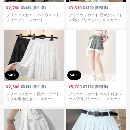
¥
2,780
¥
3480
(割引前)
¥
3,510
¥
4390
(割引前)
プリーツスカート ハイウエスト
プリーツスカート 軽やかシフォ
プリーツミニスカート
ン素材プリーツロングスカート
SALE
SALE
¥
2,500
¥
3130
(割引前)
¥
5,700
¥
7130
(割引前)
プリーツスカート 段ティアード
プリーツスカート ベルト付きレ
フリル裏地付きミニスカート
ース切替プリーツミニスカート