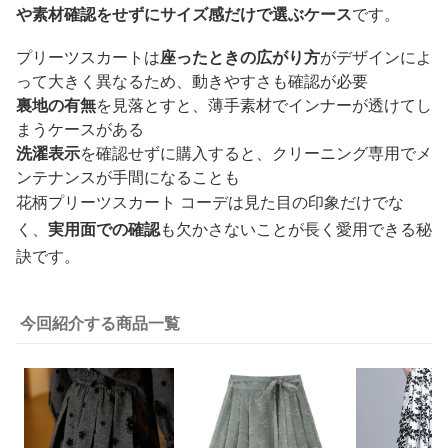
や素材確認をせずにサイズ感だけで選ぶケース
です。
プリーツスカートは
座ったときの広がり方
がデザインによ
って大きく異なるため、動きやすさも確認が必要
裏地の有無
を見落とすと、薄手素材でインナーが透けてし
まうケースがある
洗濯表示
を確認せずに購入すると、クリーニング専用でメ
ンテナンスが手間になることも
花柄プリーツスカート コーデは見た目の印象だけでな
く、
実用面での確認
も欠かさないことが長く愛用できる秘
訣です。
今回紹介する商品一覧