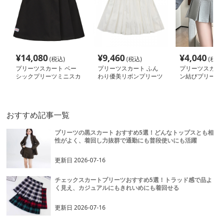
¥
14,080
¥
9,460
¥
4,040
(税込)
(税込)
(税込
プリーツスカート ベー
プリーツスカート ふん
プリーツスカー
シックプリーツミニスカ
わり優美リボンプリーツ
ン結びプリーツ
ート
ミニ
ート
おすすめ記事一覧
プリーツの黒スカート おすすめ5選！どんなトップスとも相
性がよく、着回し力抜群で通勤にも普段使いにも活躍
更新日
2026-07-16
チェックスカートプリーツおすすめ5選！トラッド感で品よ
く見え、カジュアルにもきれいめにも着回せる
更新日
2026-07-16