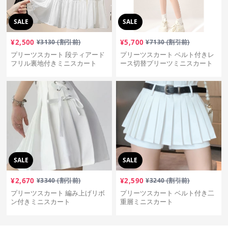
SALE
SALE
¥
2,500
¥
3130
(割引前)
¥
5,700
¥
7130
(割引前)
プリーツスカート 段ティアード
プリーツスカート ベルト付きレ
フリル裏地付きミニスカート
ース切替プリーツミニスカート
SALE
SALE
¥
2,670
¥
3340
(割引前)
¥
2,590
¥
3240
(割引前)
プリーツスカート 編み上げリボ
プリーツスカート ベルト付き二
ン付きミニスカート
重層ミニスカート