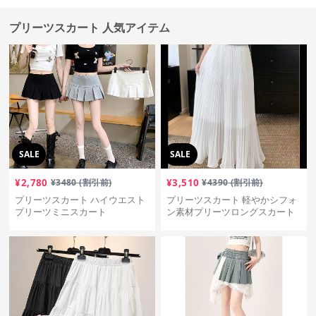
プリーツスカート 人気アイテム
SALE
SALE
¥
2,780
¥
3480
(割引前)
¥
3,510
¥
4390
(割引前)
プリーツスカート ハイウエスト
プリーツスカート 軽やかシフォ
プリーツミニスカート
ン素材プリーツロングスカート