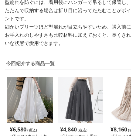
型崩れを防ぐには、着用後にハンガーで吊るして保管し、
たたんで収納する場合は折り目に沿ってたたむことがポイ
ントです。
細かいプリーツほど型崩れが目立ちやすいため、購入前に
お手入れのしやすさも比較材料に加えておくと、長くきれ
いな状態で愛用できます。
今回紹介する商品一覧
¥
6,580
¥
4,840
¥
8,160
(税込)
(税込)
(税込
プリーツスカート ふわ
プリーツスカート 雅な
プリーツスカー