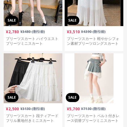
SALE
SALE
¥
2,780
¥
3480
(割引前)
¥
3,510
¥
4390
(割引前)
プリーツスカート ハイウエスト
プリーツスカート 軽やかシフォ
プリーツミニスカート
ン素材プリーツロングスカート
SALE
SALE
¥
2,500
¥
3130
(割引前)
¥
5,700
¥
7130
(割引前)
プリーツスカート 段ティアード
プリーツスカート ベルト付きレ
フリル裏地付きミニスカート
ース切替プリーツミニスカート