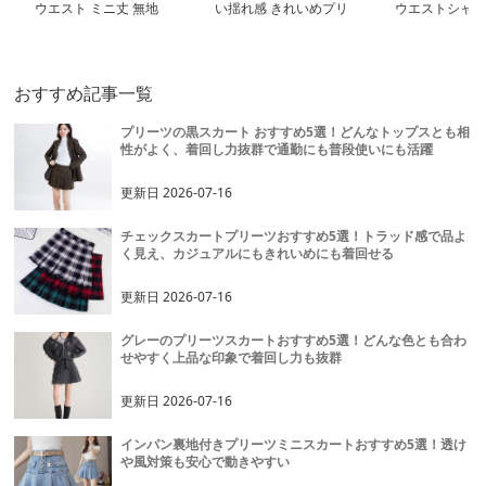
ウエスト ミニ丈 無地
い揺れ感 きれいめプリ
ウエストシャー
ーツミニ
ーツミニ
おすすめ記事一覧
プリーツの黒スカート おすすめ5選！どんなトップスとも相
性がよく、着回し力抜群で通勤にも普段使いにも活躍
更新日
2026-07-16
チェックスカートプリーツおすすめ5選！トラッド感で品よ
く見え、カジュアルにもきれいめにも着回せる
更新日
2026-07-16
グレーのプリーツスカートおすすめ5選！どんな色とも合わ
せやすく上品な印象で着回し力も抜群
更新日
2026-07-16
インパン裏地付きプリーツミニスカートおすすめ5選！透け
や風対策も安心で動きやすい